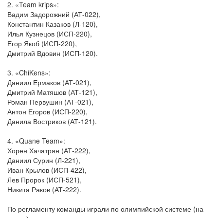
2. «Team krips»:
Вадим Задорожний (АТ-022),
Константин Казаков (Л-120),
Илья Кузнецов (ИСП-220),
Егор Якоб (ИСП-220),
Дмитрий Вдовин (ИСП-120).
3. «ChiKens»:
Даниил Ермаков (АТ-021),
Дмитрий Матяшов (АТ-121),
Роман Первушин (АТ-021),
Антон Егоров (ИСП-220),
Данила Востриков (АТ-121).
4. «Quane Team»:
Хорен Хачатрян (АТ-222),
Даниил Сурин (Л-221),
Иван Крылов (ИСП-422),
Лев Пророк (ИСП-521),
Никита Раков (АТ-222).
По регламенту команды играли по олимпийской системе (на