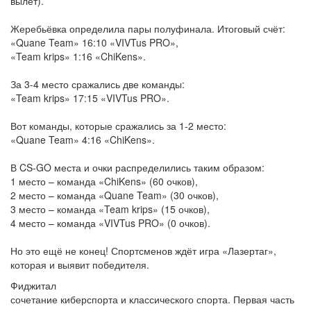
вылет).
Жеребьёвка определила пары полуфинала. Итоговый счёт:
«Quane Team» 16:10 «VIVTus PRO»,
«Team krips» 1:16 «ChiKens».
За 3-4 место сражались две команды:
«Team krips» 17:15 «VIVTus PRO».
Вот команды, которые сражались за 1-2 место:
«Quane Team» 4:16 «ChiKens».
В CS-GO места и очки распределились таким образом:
1 место – команда «ChiKens» (60 очков),
2 место – команда «Quane Team» (30 очков),
3 место – команда «Team krips» (15 очков),
4 место – команда «VIVTus PRO» (0 очков).
Но это ещё не конец! Спортсменов ждёт игра «Лазертаг»,
которая и выявит победителя.
Фиджитал
сочетание киберспорта и классического спорта. Первая часть