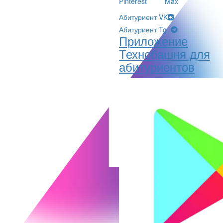
Pinterest
Max
Абитуриент VK
Абитуриент Tg
Приложение
Технобашня для
абитуриентов