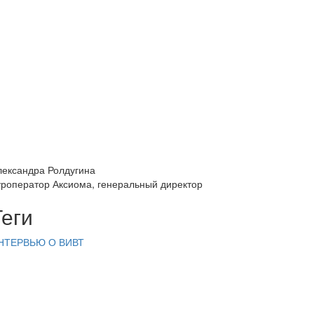
лександра Ролдугина
уроператор Аксиома, генеральный директор
Теги
НТЕРВЬЮ
О ВИВТ