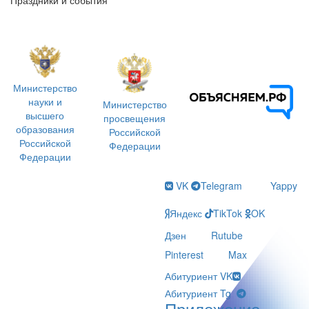
Министерство
науки и
Министерство
высшего
просвещения
образования
Российской
Российской
Федерации
Федерации
VK
Telegram
Yappy
Яндекс
TikTok
OK
Дзен
Rutube
Pinterest
Max
Абитуриент VK
Абитуриент Tg
Приложение