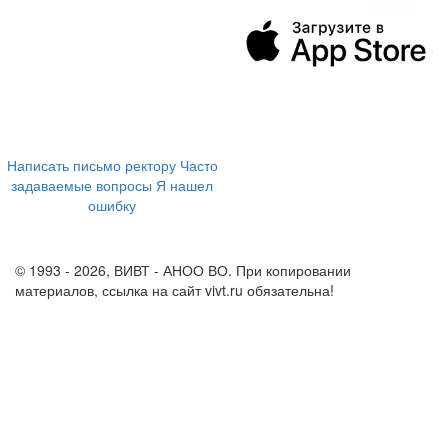
394043, г. Воронеж
ул. Ленина, 73а
+7 (473) 202-04-20
8 800 555-60-54
Написать письмо ректору
Часто
задаваемые вопросы
Я нашел
ошибку
info@vivt.ru
support@vivt.ru
© 1993 - 2026, ВИВТ - АНОО ВО. При копировании
материалов, ссылка на сайт vivt.ru обязательна!
Политика в
отношении обработки персональных данных в ВИВТ – АНОО
ВО