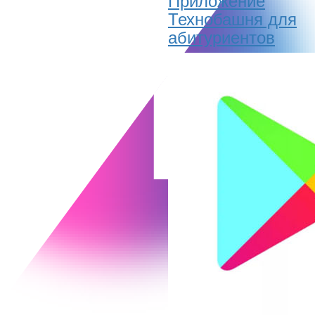
Технобашня для
абитуриентов