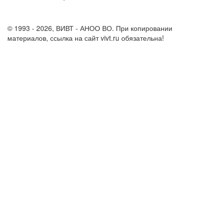
info@vivt.ru
support@vivt.ru
© 1993 - 2026, ВИВТ - АНОО ВО. При копировании
материалов, ссылка на сайт vivt.ru обязательна!
Политика в
отношении обработки персональных данных в ВИВТ – АНОО
ВО