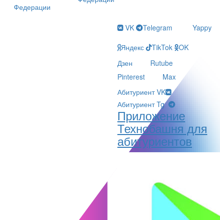
Федерации
VK
Telegram
Yappy
Яндекс
TikTok
OK
Дзен
Rutube
Pinterest
Max
Абитуриент VK
Абитуриент Tg
Приложение
Технобашня для
абитуриентов