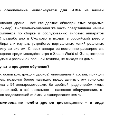
ое обеспечение используется для БПЛА из нашей
рования дрона – всё стандартно: общепринятые открытые
пример). Виртуально-учебная же часть представлена нашей
комплекса по сборке и обслуживанию типовых аппаратов
О разработано в Сколково и входит в российский реестр
бирать и изучать устройство виртуальных копий реальных
винутых систем. Список аппаратов постоянно расширяется.
улярная среди молодёжи игра в
S
team World of Guns, которая
ужия и различной военной техники, не выходя из дома.
учат в процессе обучения?
х основ конструкции дронов: минимальный состав, принцип
екс позволит более наглядно представлять структурно сам
жка с 54 электромоторами, батарейкой, радиоприёмником,
рошивкой, а всё остальное – навесное оборудование, от
в геодезической съёмки и сканирования земли.
аммирование полёта дронов дистанционно – в виде
новам работы с электроникой дрона (на аналогах) и основам