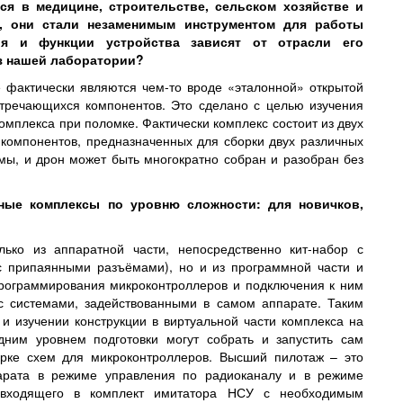
ся в медицине, строительстве, сельском хозяйстве и
, они стали незаменимым инструментом для работы
ция и функции устройства зависят от отрасли его
з нашей лаборатории?
 фактически являются чем-то вроде «эталонной» открытой
стречающихся компонентов. Это сделано с целью изучения
омплекса при поломке. Фактически комплекс состоит из двух
 компонентов, предназначенных для сборки двух различных
ы, и дрон может быть многократно собран и разобран без
ные комплексы по уровню сложности: для новичков,
лько из аппаратной части, непосредственно кит-набор с
с припаянными разъёмами), но и из программной части и
рограммирования микроконтроллеров и подключения к ним
с системами, задействованными в самом аппарате. Таким
 и изучении конструкции в виртуальной части комплекса на
ним уровнем подготовки могут собрать и запустить сам
орке схем для микроконтроллеров. Высший пилотаж – это
парата в режиме управления по радиоканалу и в режиме
 входящего в комплект имитатора НСУ с необходимым