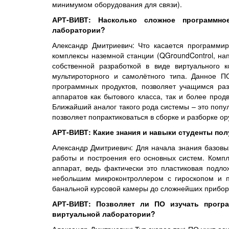
минимумом оборудования для связи).
АРТ-ВИВТ:
Насколько сложное программн
лаборатории?
Александр Дмитриевич: Что касается программи
комплексы наземной станции (QGroundControl, на
собственной разработкой в виде виртуального 
мультироторного и самолётного типа. Данное П
программных продуктов, позволяет учащимся раз
аппаратов как бытового класса, так и более прод
Ближайший аналог такого рода системы – это поп
позволяет попрактиковаться в сборке и разборке ор
АРТ-ВИВТ: Какие знания и навыки студенты пол
Александр Дмитриевич: Для начала знания базовы
работы и построения его основных систем. Компл
аппарат, ведь фактически это пластиковая подло
небольшим микроконтроллером с гироскопом и п
банальной курсовой камеры до сложнейших приборо
АРТ-ВИВТ: Позволяет ли ПО изучать прогр
виртуальной лаборатории?
Александр Дмитриевич: Тут скорее так: ПО учит ос