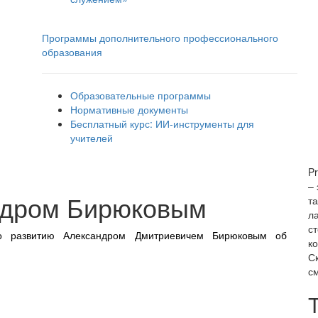
Программы дополнительного профессионального
образования
Образовательные программы
Нормативные документы
Бесплатный курс: ИИ‑инструменты для
учителей
P
– 
ндром Бирюковым
т
л
с
о развитию Александром Дмитриевичем Бирюковым об
к
С
см