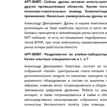
АРТ-ВИВТ: Сейчас дроны активно используют
других промышленных областях. Кроме того
поисково-спасательных команд. Комплекта
применения. Насколько универсальны дроны и
Александр Дмитриевич: Дроны в нашем комплексе
реализации на базе наиболее простых и часто в
базовых принципов и минимизации риска простоя к
КИТ-наборов, то есть из специально подобранных
типов БПЛА, при этом компоненты взаимозаменяем
риска потери работоспособности.
АРТ-ВИВТ: Разделяются ли учебно-лаборатор
более опытных специалистов и т. п.?
Александр Дмитриевич: Комплекс состоит не то
собранной «базой» (центральная плата питания 
дополнительного модуля по изучению принципа п
различного оборудования и систем по аналогии 
образом, новички могут потренироваться в сборке
трёхмерном цифровом двойнике. Ребята со сред
аппарат, а также потренироваться в пайке и сб
непосредственно пилотирование собранного ап
полностью беспилотного полёта (при помощи