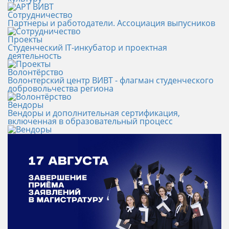
Сотрудничество
Партнеры и работодатели. Ассоциация выпусников
Проекты
Студенческий IT-инкубатор и проектная
деятельность
Волонтёрство
Волонтерский центр ВИВТ - флагман студенческого
добровольчества региона
Вендоры
Вендоры и дополнительная сертификация,
включенная в образовательный процесс
Новости