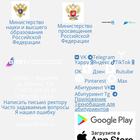
Министерство
Министерство
науки и высшего
просвещения
образования
Российской
Российской
Федерации
Федерации
VK
Telegram
Yappy
Яндекс
TikTok
OK
Дзен
Rutube
394043, г. Воронеж
Pinterest
Max
ул. Ленина, 73а
Абитуриент VK
+7 (473) 202-04-20
Абитуриент Tg
8 800 555-60-54
Приложение
Написать письмо ректору
Технобашня для
Часто задаваемые вопросы
абитуриентов
Я нашел ошибку
info@vivt.ru
support@vivt.ru