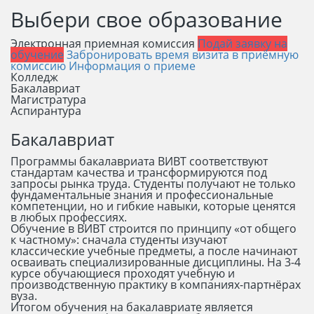
Выбери свое образование
Электронная приемная комиссия
Подай заявку на
обучение
Забронировать время визита в приёмную
комиссию
Информация о приеме
Колледж
Бакалавриат
Магистратура
Аспирантура
Бакалавриат
Программы бакалавриата ВИВТ соответствуют
стандартам качества и трансформируются под
запросы рынка труда. Студенты получают не только
фундаментальные знания и профессиональные
компетенции, но и гибкие навыки, которые ценятся
в любых профессиях.
Обучение в ВИВТ строится по принципу «от общего
к частному»: сначала студенты изучают
классические учебные предметы, а после начинают
осваивать специализированные дисциплины. На 3-4
курсе обучающиеся проходят учебную и
производственную практику в компаниях-партнёрах
вуза.
Итогом обучения на бакалавриате является