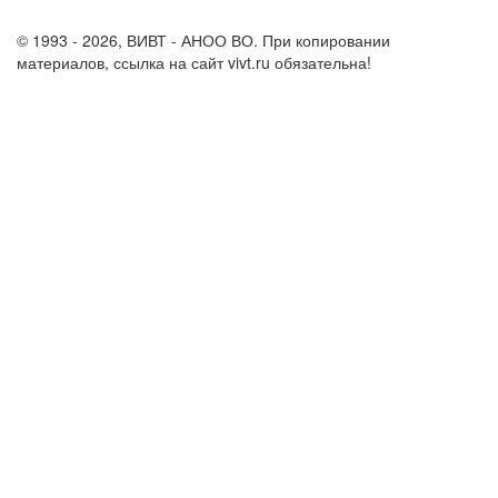
support@vivt.ru
© 1993 - 2026, ВИВТ - АНОО ВО. При копировании
материалов, ссылка на сайт vivt.ru обязательна!
Политика в
отношении обработки персональных данных в ВИВТ – АНОО
ВО