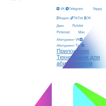
VK
Telegram
Yappy
Яндекс
TikTok
OK
Дзен
Rutube
Pinterest
Max
Абитуриент VK
Абитуриент Tg
Приложение
Технобашня для
абитуриентов