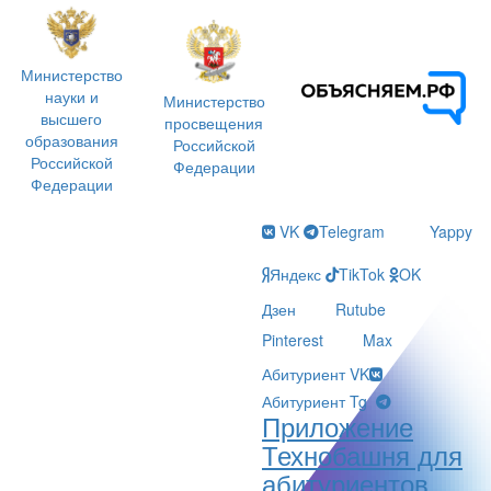
Министерство
науки и
Министерство
высшего
просвещения
образования
Российской
Российской
Федерации
Федерации
VK
Telegram
Yappy
Яндекс
TikTok
OK
Дзен
Rutube
Pinterest
Max
Абитуриент VK
Абитуриент Tg
Приложение
Технобашня для
абитуриентов