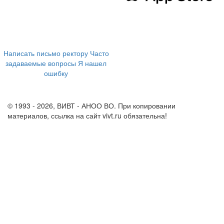
394043, г. Воронеж
ул. Ленина, 73а
+7 (473) 202-04-20
8 800 555-60-54
Написать письмо ректору
Часто
задаваемые вопросы
Я нашел
ошибку
info@vivt.ru
support@vivt.ru
© 1993 - 2026, ВИВТ - АНОО ВО. При копировании
материалов, ссылка на сайт vivt.ru обязательна!
Политика в
отношении обработки персональных данных в ВИВТ – АНОО
ВО