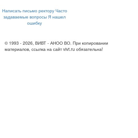
8 800 555-60-54
Написать письмо ректору
Часто
задаваемые вопросы
Я нашел
ошибку
info@vivt.ru
support@vivt.ru
© 1993 - 2026, ВИВТ - АНОО ВО. При копировании
материалов, ссылка на сайт vivt.ru обязательна!
Политика в
отношении обработки персональных данных в ВИВТ – АНОО
ВО