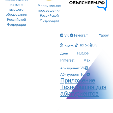
науки и
Министерство
высшего
просвещения
образования
Российской
Российской
Федерации
Федерации
VK
Telegram
Yappy
Яндекс
TikTok
OK
Дзен
Rutube
Pinterest
Max
Абитуриент VK
Абитуриент Tg
Приложение
Технобашня для
абитуриентов