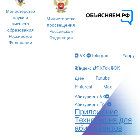
Министерство
науки и
Министерство
высшего
просвещения
образования
Российской
Российской
Федерации
Федерации
VK
Telegram
Yappy
Яндекс
TikTok
OK
Дзен
Rutube
Pinterest
Max
Абитуриент VK
Абитуриент Tg
Приложение
Технобашня для
абитуриентов