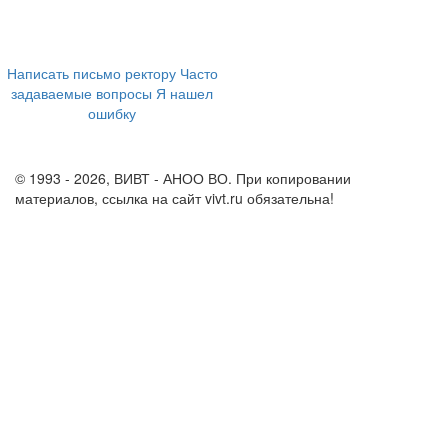
ул. Ленина, 73а
+7 (473) 202-04-20
8 800 555-60-54
Написать письмо ректору
Часто
задаваемые вопросы
Я нашел
ошибку
info@vivt.ru
support@vivt.ru
© 1993 - 2026, ВИВТ - АНОО ВО. При копировании
материалов, ссылка на сайт vivt.ru обязательна!
Политика в
отношении обработки персональных данных в ВИВТ – АНОО
ВО