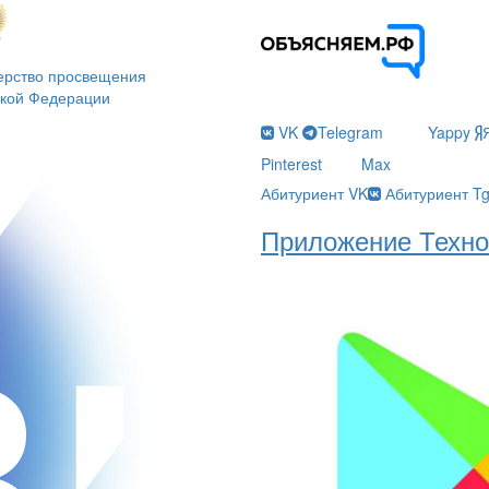
ерство просвещения
ской Федерации
VK
Telegram
Yappy
Pinterest
Max
Абитуриент VK
Абитуриент T
Приложение Техно