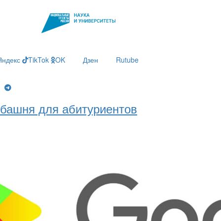
Яндекс
TikTok
OK
Дзен
Rutube
g
башня для абитуриентов