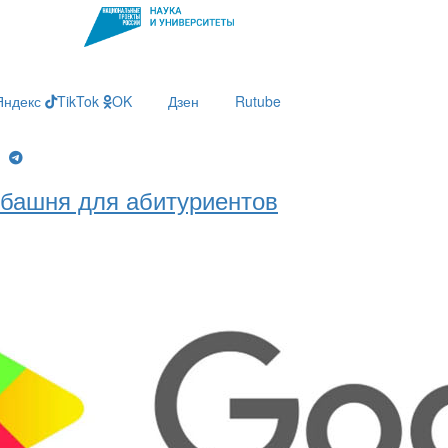
Яндекс
TikTok
OK
Дзен
Rutube
g
башня для абитуриентов