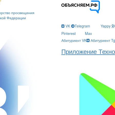
ерство просвещения
ской Федерации
VK
Telegram
Yappy
Pinterest
Max
Абитуриент VK
Абитуриент T
Приложение Техно