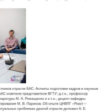
тников отрасли БАС. Аспекты подготовки кадров и научные
АС осветили представители ВГТУ: д.т.н., профессор
аратуры М. А. Ромащенко и к.т.н., доцент кафедры
ирования М. В. Паринов. Об опыте ЦНВПГ «Рокот –
ктуальных проблемах данной отрасли доложил А. Е.