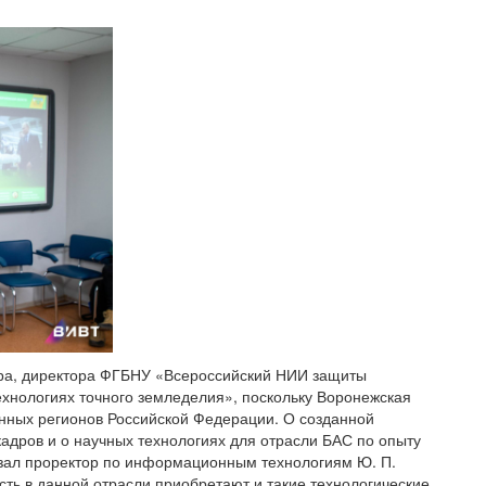
ора, директора ФГБНУ «Всероссийский НИИ защиты
ехнологиях точного земледелия», поскольку Воронежская
нных регионов Российской Федерации. О созданной
кадров и о научных технологиях для отрасли БАС по опыту
азал проректор по информационным технологиям Ю. П.
ть в данной отрасли приобретают и такие технологические