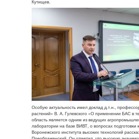
Кутищев.
Особую актуальность имел доклад д.т.н., професс
растений» В. А. Гулевского «О применении БАС в т
область является одним из ведущих агропромышле
лаборатории на базе ВИВТ, о вопросах подготовки 
Воронежского института высоких технологий расск
Преображенский. Он отметил, что высокую значимос