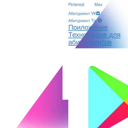
Pinterest
Max
Абитуриент VK
Абитуриент Tg
Приложение
Технобашня для
абитуриентов