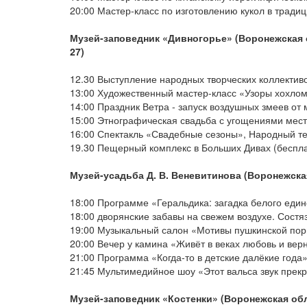
20:00 Мастер-класс по изготовлению кукол в тради
Музей-заповедник «Дивногорье» (Воронежская о
27)
12.30 Выступление народных творческих коллективо
13:00 Художественный мастер-класс «Узоры хохло
14:00 Праздник Ветра - запуск воздушных змеев от
15:00 Этнографическая свадьба с угощениями мест
16:00 Спектакль «Свадебные сезоны», Народный те
19.30 Пещерный комплекс в Больших Дивах (беспл
Музей-усадьба Д. В. Веневитинова (Воронежская
18:00 Программе «Геральдика: загадка белого еди
18:00 дворянские забавы на свежем воздухе. Состяз
19:00 Музыкальный салон «Мотивы пушкинской пор
20:00 Вечер у камина «Живёт в веках любовь и верн
21:00 Программа «Когда-то в детские далёкие года»
21:45 Мультимедийное шоу «Этот вальса звук прек
Музей-заповедник «Костенки» (Воронежская обл.