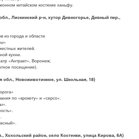
ционном китайском костюме ханьфу.
бл., Лискинский р-н, хутор Дивногорье, Дивный пер.,
в из города и области
мы»
 местных жителей.
ной кухни.
атр «Антракт», Воронеж;
атное посещение).
 обл., Новоживотинное, ул. Школьная, 18)
норога»
ания по «крокету» и «серсо».
ы».
ость».
.
расный».
, Хохольский район, село Костенки, улица Кирова, 6А)