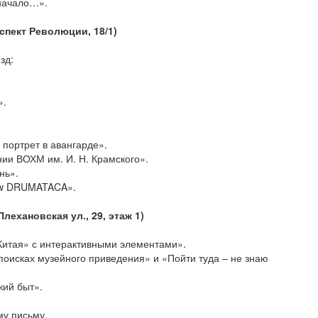
 начало…».
спект Революции, 18/1)
зд:
».
портрет в авангарде».
ии ВОХМ им. И. Н. Крамского».
нь».
how DRUMATACA».
ехановская ул., 29, этаж 1)
 Китая» с интерактивными элементами».
поисках музейного приведения» и «Пойти туда – не знаю
кий быт».
му письму.