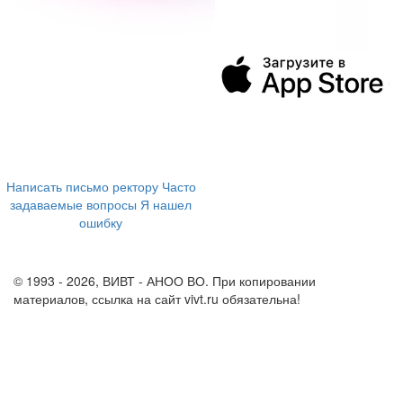
394043, г. Воронеж
ул. Ленина, 73а
+7 (473) 202-04-20
8 800 555-60-54
Написать письмо ректору
Часто
задаваемые вопросы
Я нашел
ошибку
info@vivt.ru
support@vivt.ru
© 1993 - 2026, ВИВТ - АНОО ВО. При копировании
материалов, ссылка на сайт vivt.ru обязательна!
Политика в
отношении обработки персональных данных в ВИВТ – АНОО
ВО