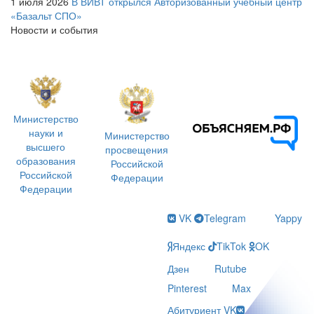
1 июля 2026
В ВИВТ открылся Авторизованный учебный центр
«Базальт СПО»
Новости и события
Министерство
науки и
Министерство
высшего
просвещения
образования
Российской
Российской
Федерации
Федерации
VK
Telegram
Yappy
Яндекс
TikTok
OK
Дзен
Rutube
Pinterest
Max
Абитуриент VK