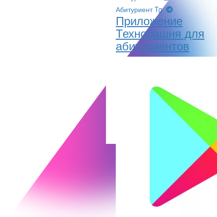
Абитуриент Tg
Приложение
Технобашня для
абитуриентов