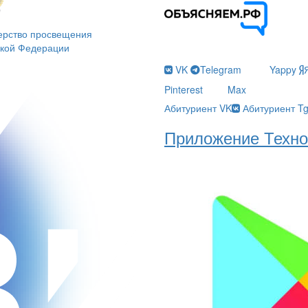
ерство просвещения
ской Федерации
VK
Telegram
Yappy
Pinterest
Max
Абитуриент VK
Абитуриент T
Приложение Техно