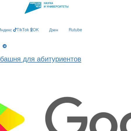
Яндекс
TikTok
OK
Дзен
Rutube
g
башня для абитуриентов