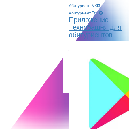
Абитуриент VK
Абитуриент Tg
Приложение
Технобашня для
абитуриентов