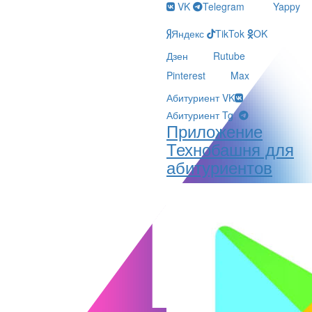
VK
Telegram
Yappy
Яндекс
TikTok
OK
Дзен
Rutube
Pinterest
Max
Абитуриент VK
Абитуриент Tg
Приложение
Технобашня для
абитуриентов