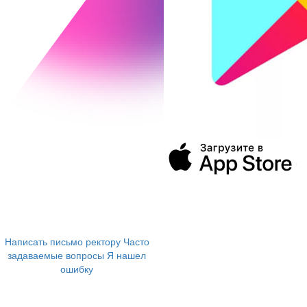
394043, г. Воронеж
ул. Ленина, 73а
+7 (473) 202-04-20
8 800 555-60-54
Написать письмо ректору
Часто
задаваемые вопросы
Я нашел
ошибку
info@vivt.ru
support@vivt.ru