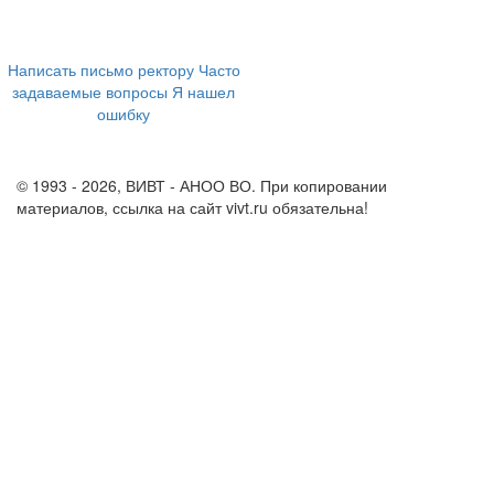
ул. Ленина, 73а
+7 (473) 202-04-20
8 800 555-60-54
Написать письмо ректору
Часто
задаваемые вопросы
Я нашел
ошибку
info@vivt.ru
support@vivt.ru
© 1993 - 2026, ВИВТ - АНОО ВО. При копировании
материалов, ссылка на сайт vivt.ru обязательна!
Политика в
отношении обработки персональных данных в ВИВТ – АНОО
ВО