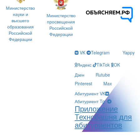
Министерство
науки и
Министерство
высшего
просвещения
образования
Российской
Российской
Федерации
Федерации
VK
Telegram
Yappy
Яндекс
TikTok
OK
Дзен
Rutube
Pinterest
Max
Абитуриент VK
Абитуриент Tg
Приложение
Технобашня для
абитуриентов