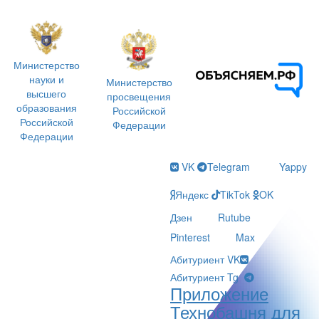
Министерство
науки и
Министерство
высшего
просвещения
образования
Российской
Российской
Федерации
Федерации
VK
Telegram
Yappy
Яндекс
TikTok
OK
Дзен
Rutube
Pinterest
Max
Абитуриент VK
Абитуриент Tg
Приложение
Технобашня для