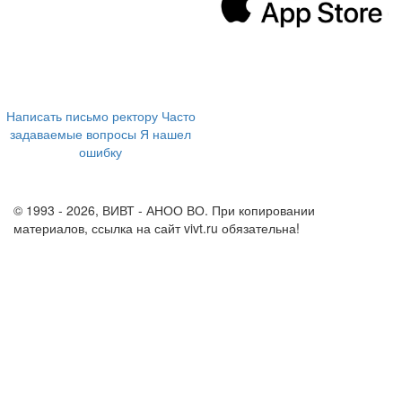
394043, г. Воронеж
ул. Ленина, 73а
+7 (473) 202-04-20
8 800 555-60-54
Написать письмо ректору
Часто
задаваемые вопросы
Я нашел
ошибку
info@vivt.ru
support@vivt.ru
© 1993 - 2026, ВИВТ - АНОО ВО. При копировании
материалов, ссылка на сайт vivt.ru обязательна!
Политика в
отношении обработки персональных данных в ВИВТ – АНОО
ВО