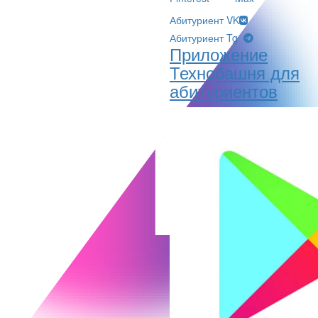
Абитуриент VK
Абитуриент Tg
Приложение
Технобашня для
абитуриентов