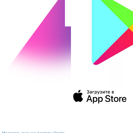
394043, г. Воронеж
ул. Ленина, 73а
+7 (473) 202-04-20
8 800 555-60-54
Написать письмо ректору
Часто