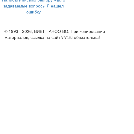
задаваемые вопросы
Я нашел
ошибку
info@vivt.ru
support@vivt.ru
© 1993 - 2026, ВИВТ - АНОО ВО. При копировании
материалов, ссылка на сайт vivt.ru обязательна!
Политика в
отношении обработки персональных данных в ВИВТ – АНОО
ВО