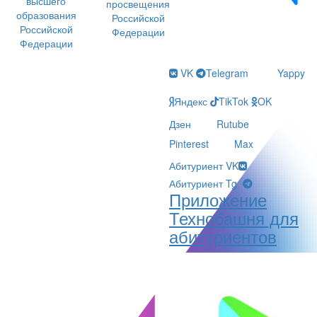
высшего
просвещения
образования
Российской
Российской
Федерации
Федерации
VK
Telegram
Yappy
Яндекс
TikTok
OK
Дзен
Rutube
Pinterest
Max
Абитуриент VK
Абитуриент Tg
Приложение
Технобашня для
абитуриентов