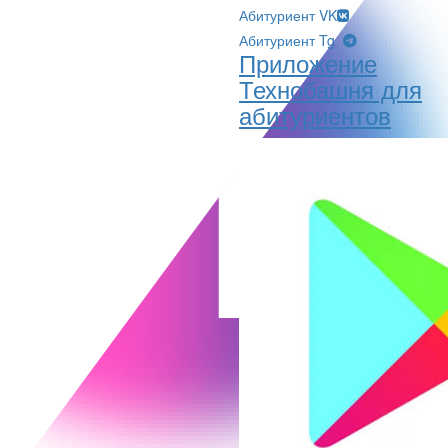
Абитуриент VK
Абитуриент Tg
Приложение
Технобашня для
абитуриентов