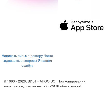
394043, г. Воронеж
ул. Ленина, 73а
+7 (473) 202-04-20
8 800 555-60-54
Написать письмо ректору
Часто
задаваемые вопросы
Я нашел
ошибку
info@vivt.ru
support@vivt.ru
© 1993 - 2026, ВИВТ - АНОО ВО. При копировании
материалов, ссылка на сайт vivt.ru обязательна!
Политика в
отношении обработки персональных данных в ВИВТ – АНОО
ВО