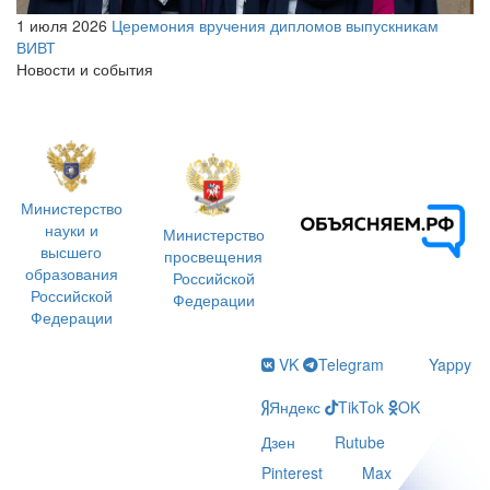
1 июля 2026
Церемония вручения дипломов выпускникам
ВИВТ
Новости и события
Министерство
науки и
Министерство
высшего
просвещения
образования
Российской
Российской
Федерации
Федерации
VK
Telegram
Yappy
Яндекс
TikTok
OK
Дзен
Rutube
Pinterest
Max