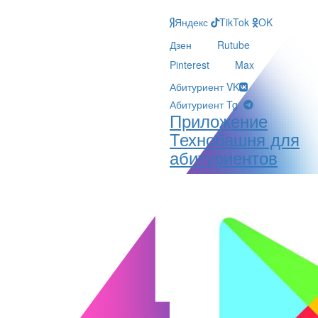
Яндекс
TikTok
OK
Дзен
Rutube
Pinterest
Max
Абитуриент VK
Абитуриент Tg
Приложение
Технобашня для
абитуриентов