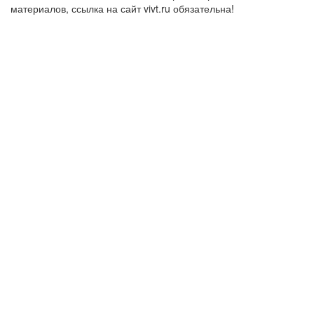
материалов, ссылка на сайт vivt.ru обязательна!
Политика в
отношении обработки персональных данных в ВИВТ – АНОО
ВО