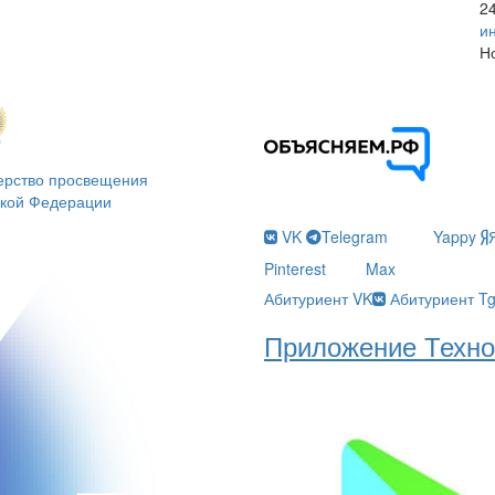
2
и
Н
ерство просвещения
ской Федерации
VK
Telegram
Yappy
Pinterest
Max
Абитуриент VK
Абитуриент T
Приложение Техно