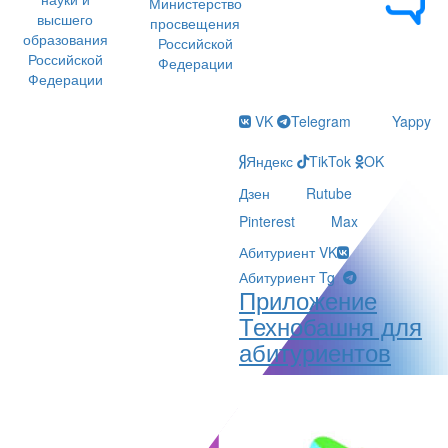
Министерство
высшего
просвещения
образования
Российской
Российской
Федерации
Федерации
VK
Telegram
Yappy
Яндекс
TikTok
OK
Дзен
Rutube
Pinterest
Max
Абитуриент VK
Абитуриент Tg
Приложение
Технобашня для
абитуриентов