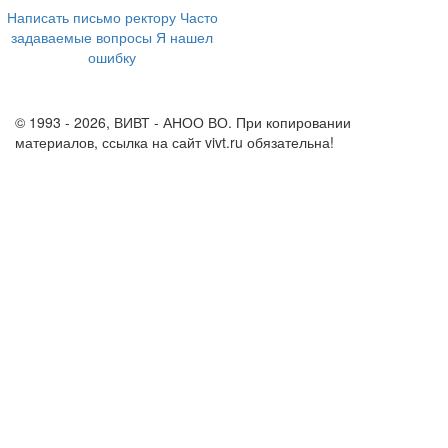
Написать письмо ректору
Часто
задаваемые вопросы
Я нашел
ошибку
info@vivt.ru
support@vivt.ru
© 1993 - 2026, ВИВТ - АНОО ВО. При копировании
материалов, ссылка на сайт vivt.ru обязательна!
Политика в
отношении обработки персональных данных в ВИВТ – АНОО
ВО