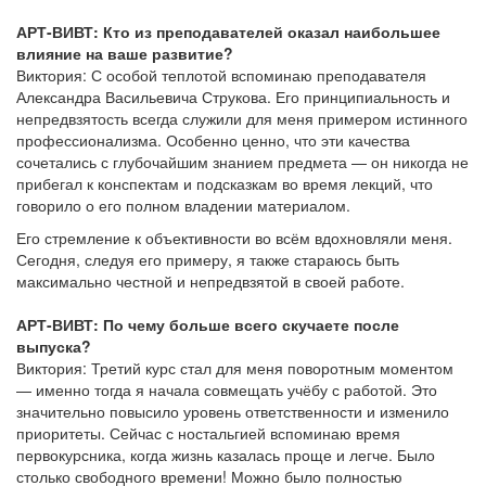
АРТ-ВИВТ: Кто из преподавателей оказал наибольшее
влияние на ваше развитие?
Виктория: С особой теплотой вспоминаю преподавателя
Александра Васильевича Струкова. Его принципиальность и
непредвзятость всегда служили для меня примером истинного
профессионализма. Особенно ценно, что эти качества
сочетались с глубочайшим знанием предмета — он никогда не
прибегал к конспектам и подсказкам во время лекций, что
говорило о его полном владении материалом.
Его стремление к объективности во всём вдохновляли меня.
Сегодня, следуя его примеру, я также стараюсь быть
максимально честной и непредвзятой в своей работе.
АРТ-ВИВТ: По чему больше всего скучаете после
выпуска?
Виктория: Третий курс стал для меня поворотным моментом
— именно тогда я начала совмещать учёбу с работой. Это
значительно повысило уровень ответственности и изменило
приоритеты. Сейчас с ностальгией вспоминаю время
первокурсника, когда жизнь казалась проще и легче. Было
столько свободного времени! Можно было полностью