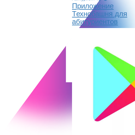
Приложение
Технобашня для
абитуриентов