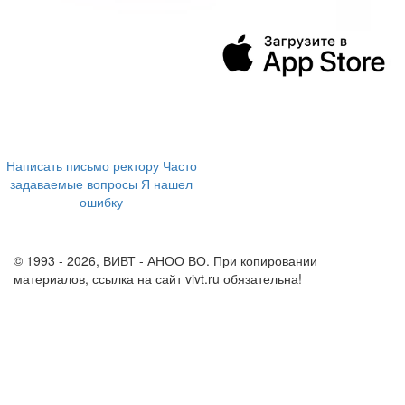
394043, г. Воронеж
ул. Ленина, 73а
+7 (473) 202-04-20
8 800 555-60-54
Написать письмо ректору
Часто
задаваемые вопросы
Я нашел
ошибку
info@vivt.ru
support@vivt.ru
© 1993 - 2026, ВИВТ - АНОО ВО. При копировании
материалов, ссылка на сайт vivt.ru обязательна!
Политика в
отношении обработки персональных данных в ВИВТ – АНОО
ВО