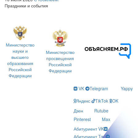
Праздники и события
Министерство
науки и
Министерство
высшего
просвещения
образования
Российской
Российской
Федерации
Федерации
VK
Telegram
Yappy
Яндекс
TikTok
OK
Дзен
Rutube
Pinterest
Max
Абитуриент VK
Абитуриент Tg