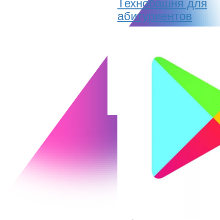
Технобашня для
абитуриентов