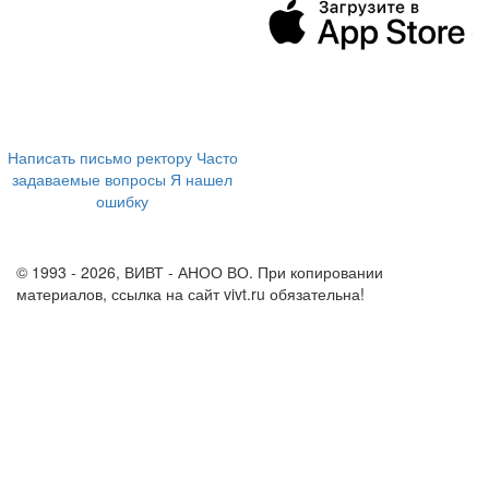
394043, г. Воронеж
ул. Ленина, 73а
+7 (473) 202-04-20
8 800 555-60-54
Написать письмо ректору
Часто
задаваемые вопросы
Я нашел
ошибку
info@vivt.ru
support@vivt.ru
© 1993 - 2026, ВИВТ - АНОО ВО. При копировании
материалов, ссылка на сайт vivt.ru обязательна!
Политика в
отношении обработки персональных данных в ВИВТ – АНОО
ВО