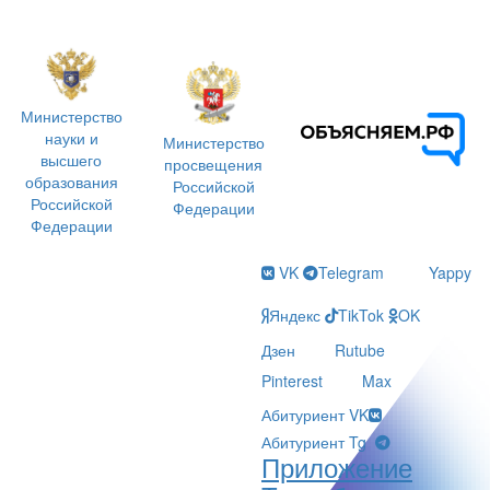
Министерство
науки и
Министерство
высшего
просвещения
образования
Российской
Российской
Федерации
Федерации
VK
Telegram
Yappy
Яндекс
TikTok
OK
Дзен
Rutube
Pinterest
Max
Абитуриент VK
Абитуриент Tg
Приложение