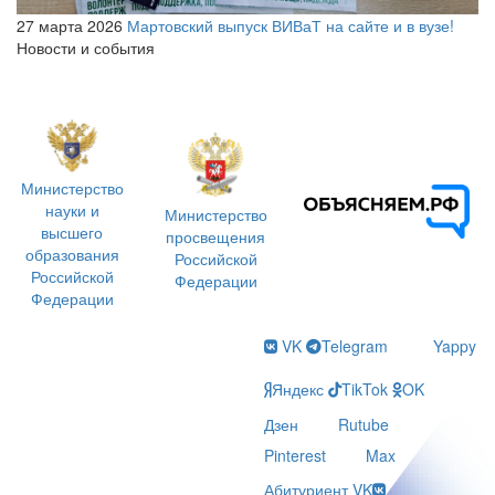
27 марта 2026
Мартовский выпуск ВИВаТ на сайте и в вузе!
Новости и события
Министерство
науки и
Министерство
высшего
просвещения
образования
Российской
Российской
Федерации
Федерации
VK
Telegram
Yappy
Яндекс
TikTok
OK
Дзен
Rutube
Pinterest
Max
Абитуриент VK