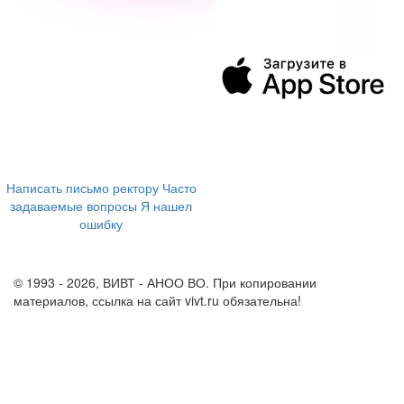
394043, г. Воронеж
ул. Ленина, 73а
+7 (473) 202-04-20
8 800 555-60-54
Написать письмо ректору
Часто
задаваемые вопросы
Я нашел
ошибку
info@vivt.ru
support@vivt.ru
© 1993 - 2026, ВИВТ - АНОО ВО. При копировании
материалов, ссылка на сайт vivt.ru обязательна!
Политика в
отношении обработки персональных данных в ВИВТ – АНОО
ВО