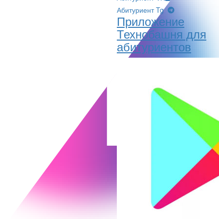
Абитуриент Tg
Приложение
Технобашня для
абитуриентов