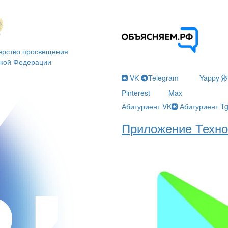
ерство просвещения
ской Федерации
VK
Telegram
Yappy
Pinterest
Max
Абитуриент VK
Абитуриент T
Приложение Техно