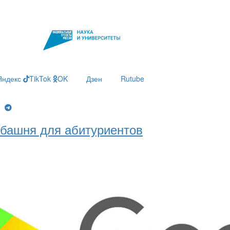
Яндекс
TikTok
OK
Дзен
Rutube
g
башня для абитуриентов