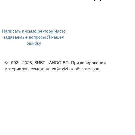
394043, г. Воронеж
ул. Ленина, 73а
+7 (473) 202-04-20
8 800 555-60-54
Написать письмо ректору
Часто
задаваемые вопросы
Я нашел
ошибку
info@vivt.ru
support@vivt.ru
© 1993 - 2026, ВИВТ - АНОО ВО. При копировании
материалов, ссылка на сайт vivt.ru обязательна!
Политика в
отношении обработки персональных данных в ВИВТ – АНОО
ВО