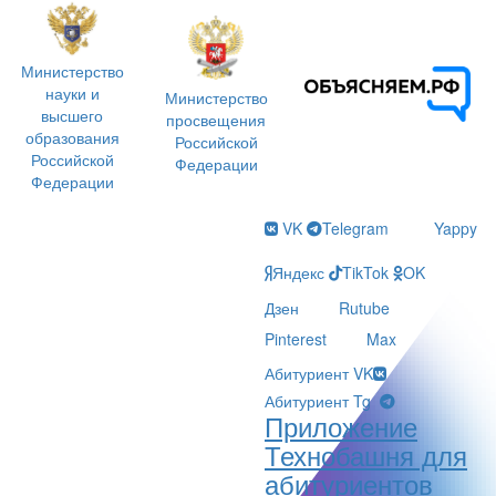
Министерство
науки и
Министерство
высшего
просвещения
образования
Российской
Российской
Федерации
Федерации
VK
Telegram
Yappy
Яндекс
TikTok
OK
Дзен
Rutube
Pinterest
Max
Абитуриент VK
Абитуриент Tg
Приложение
Технобашня для
абитуриентов