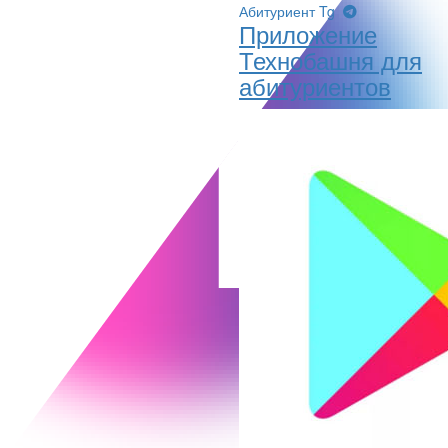
Абитуриент Tg
Приложение
Технобашня для
абитуриентов