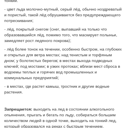
тонкий:
- цвет льда молочно-мутный, серый лёд, обычно ноздреватый
и пористый, такой лёд обрушивается без предупреждающего
потрескивания;
- лёд, покрытый снегом (снег, выпавший на только что
образовавшийся лёд, помимо того, что маскирует полыньи,
замедляет рост ледяного покрова);
- лёд более тонок на течении, особенно быстром, на глубоких
и открытых для ветра местах; над тенистым и торфяным
дном; у болотистых берегов; в местах выхода подводных
ключей; под мостами; в узких протоках; вблизи мест сброса в
водоемы теплых и горячих вод промышленных и
коммунальных предприятий;
- в местах, где растет камыш, тростник и другие водные
растения.
Запрещается:
выходить на лед в состоянии алкогольного
опьянения, прыгать и бегать по льду, собираться большим
количеством людей в одной точке, выходить на тонкий лед,
который образовался на реках с быстрым течением.