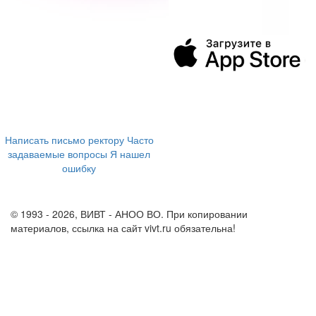
394043, г. Воронеж
ул. Ленина, 73а
+7 (473) 202-04-20
8 800 555-60-54
Написать письмо ректору
Часто
задаваемые вопросы
Я нашел
ошибку
info@vivt.ru
support@vivt.ru
© 1993 - 2026, ВИВТ - АНОО ВО. При копировании
материалов, ссылка на сайт vivt.ru обязательна!
Политика в
отношении обработки персональных данных в ВИВТ – АНОО
ВО