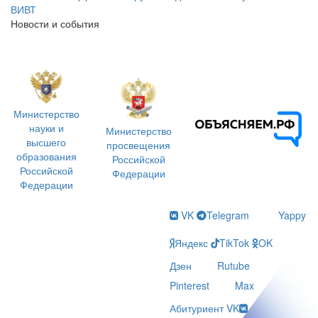
ВИВТ
Новости и события
Министерство
науки и
Министерство
высшего
просвещения
образования
Российской
Российской
Федерации
Федерации
VK
Telegram
Yappy
Яндекс
TikTok
OK
Дзен
Rutube
Pinterest
Max
Абитуриент VK