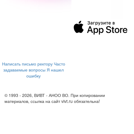
394043, г. Воронеж
ул. Ленина, 73а
+7 (473) 202-04-20
8 800 555-60-54
Написать письмо ректору
Часто
задаваемые вопросы
Я нашел
ошибку
info@vivt.ru
support@vivt.ru
© 1993 - 2026, ВИВТ - АНОО ВО. При копировании
материалов, ссылка на сайт vivt.ru обязательна!
Политика в
отношении обработки персональных данных в ВИВТ – АНОО
ВО