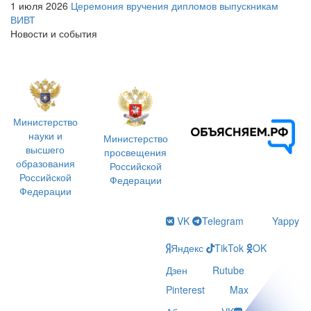
1 июля 2026
Церемония вручения дипломов выпускникам
ВИВТ
Новости и события
Министерство
науки и
Министерство
высшего
просвещения
образования
Российской
Российской
Федерации
Федерации
VK
Telegram
Yappy
Яндекс
TikTok
OK
Дзен
Rutube
Pinterest
Max