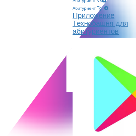
Абитуриент VK
Абитуриент Tg
Приложение
Технобашня для
абитуриентов