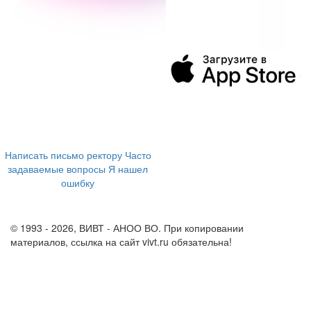
394043, г. Воронеж
ул. Ленина, 73а
+7 (473) 202-04-20
8 800 555-60-54
Написать письмо ректору
Часто
задаваемые вопросы
Я нашел
ошибку
info@vivt.ru
support@vivt.ru
© 1993 - 2026, ВИВТ - АНОО ВО. При копировании
материалов, ссылка на сайт vivt.ru обязательна!
Политика в
отношении обработки персональных данных в ВИВТ – АНОО
ВО