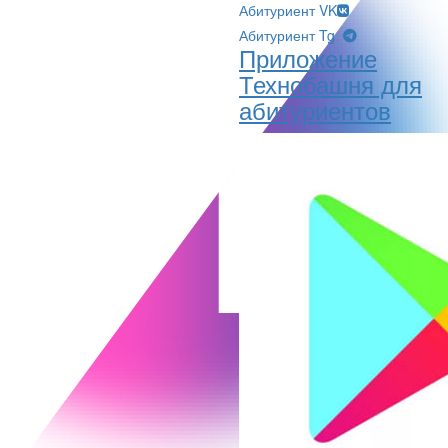
Абитуриент VK
Абитуриент Tg
Приложение
Технобашня для
абитуриентов