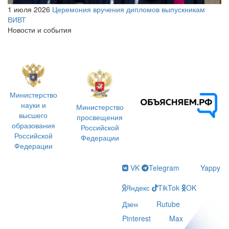
1 июля 2026
Церемония вручения дипломов выпускникам
ВИВТ
Новости и события
Министерство
науки и
Министерство
высшего
просвещения
образования
Российской
Российской
Федерации
Федерации
VK
Telegram
Yappy
Яндекс
TikTok
OK
Дзен
Rutube
Pinterest
Max