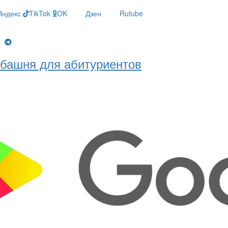
Яндекс
TikTok
OK
Дзен
Rutube
g
башня для абитуриентов