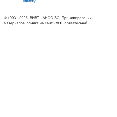
ошибку
info@vivt.ru
support@vivt.ru
© 1993 - 2026, ВИВТ - АНОО ВО. При копировании
материалов, ссылка на сайт vivt.ru обязательна!
Политика в
отношении обработки персональных данных в ВИВТ – АНОО
ВО