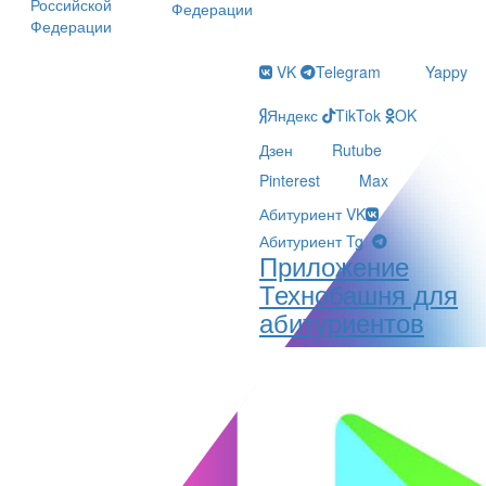
Российской
Федерации
Федерации
VK
Telegram
Yappy
Яндекс
TikTok
OK
Дзен
Rutube
Pinterest
Max
Абитуриент VK
Абитуриент Tg
Приложение
Технобашня для
абитуриентов