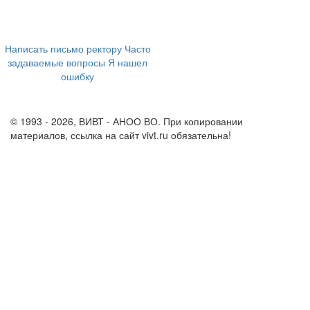
ул. Ленина, 73а
+7 (473) 202-04-20
8 800 555-60-54
Написать письмо ректору
Часто
задаваемые вопросы
Я нашел
ошибку
info@vivt.ru
support@vivt.ru
© 1993 - 2026, ВИВТ - АНОО ВО. При копировании
материалов, ссылка на сайт vivt.ru обязательна!
Политика в
отношении обработки персональных данных в ВИВТ – АНОО
ВО