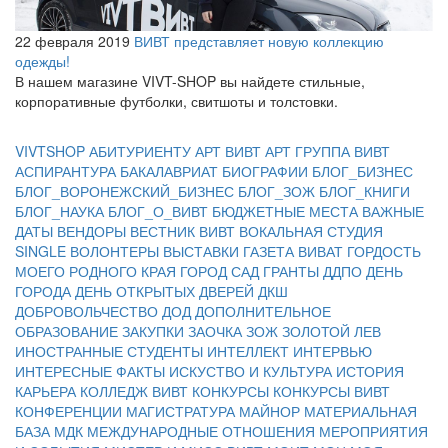
22 февраля 2019
ВИВТ представляет новую коллекцию
одежды!
В нашем магазине VIVT-SHOP вы найдете стильные,
корпоративные футболки, свитшоты и толстовки.
VIVTSHOP
АБИТУРИЕНТУ
АРТ ВИВТ
АРТ ГРУППА ВИВТ
АСПИРАНТУРА
БАКАЛАВРИАТ
БИОГРАФИИ
БЛОГ_БИЗНЕС
БЛОГ_ВОРОНЕЖСКИЙ_БИЗНЕС
БЛОГ_ЗОЖ
БЛОГ_КНИГИ
БЛОГ_НАУКА
БЛОГ_О_ВИВТ
БЮДЖЕТНЫЕ МЕСТА
ВАЖНЫЕ
ДАТЫ
ВЕНДОРЫ
ВЕСТНИК ВИВТ
ВОКАЛЬНАЯ СТУДИЯ
SINGLE
ВОЛОНТЕРЫ
ВЫСТАВКИ
ГАЗЕТА ВИВАТ
ГОРДОСТЬ
МОЕГО РОДНОГО КРАЯ
ГОРОД САД
ГРАНТЫ
ДДПО
ДЕНЬ
ГОРОДА
ДЕНЬ ОТКРЫТЫХ ДВЕРЕЙ
ДКШ
ДОБРОВОЛЬЧЕСТВО
ДОД
ДОПОЛНИТЕЛЬНОЕ
ОБРАЗОВАНИЕ
ЗАКУПКИ
ЗАОЧКА
ЗОЖ
ЗОЛОТОЙ ЛЕВ
ИНОСТРАННЫЕ СТУДЕНТЫ
ИНТЕЛЛЕКТ
ИНТЕРВЬЮ
ИНТЕРЕСНЫЕ ФАКТЫ
ИСКУСТВО И КУЛЬТУРА
ИСТОРИЯ
КАРЬЕРА
КОЛЛЕДЖ ВИВТ
КОНКУРСЫ
КОНКУРСЫ ВИВТ
КОНФЕРЕНЦИИ
МАГИСТРАТУРА
МАЙНОР
МАТЕРИАЛЬНАЯ
БАЗА
МДК
МЕЖДУНАРОДНЫЕ ОТНОШЕНИЯ
МЕРОПРИЯТИЯ