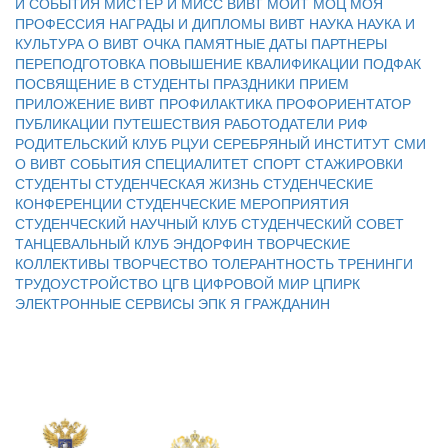
И СОБЫТИЯ
МИСТЕР И МИСС ВИВТ
МОИТ
МОЦ
МОЯ
ПРОФЕССИЯ
НАГРАДЫ И ДИПЛОМЫ ВИВТ
НАУКА
НАУКА И
КУЛЬТУРА
О ВИВТ
ОЧКА
ПАМЯТНЫЕ ДАТЫ
ПАРТНЕРЫ
ПЕРЕПОДГОТОВКА
ПОВЫШЕНИЕ КВАЛИФИКАЦИИ
ПОДФАК
ПОСВЯЩЕНИЕ В СТУДЕНТЫ
ПРАЗДНИКИ
ПРИЕМ
ПРИЛОЖЕНИЕ ВИВТ
ПРОФИЛАКТИКА
ПРОФОРИЕНТАТОР
ПУБЛИКАЦИИ
ПУТЕШЕСТВИЯ
РАБОТОДАТЕЛИ
РИФ
РОДИТЕЛЬСКИЙ КЛУБ
РЦУИ
СЕРЕБРЯНЫЙ ИНСТИТУТ
СМИ
О ВИВТ
СОБЫТИЯ
СПЕЦИАЛИТЕТ
СПОРТ
СТАЖИРОВКИ
СТУДЕНТЫ
СТУДЕНЧЕСКАЯ ЖИЗНЬ
СТУДЕНЧЕСКИЕ
КОНФЕРЕНЦИИ
СТУДЕНЧЕСКИЕ МЕРОПРИЯТИЯ
СТУДЕНЧЕСКИЙ НАУЧНЫЙ КЛУБ
СТУДЕНЧЕСКИЙ СОВЕТ
ТАНЦЕВАЛЬНЫЙ КЛУБ ЭНДОРФИН
ТВОРЧЕСКИЕ
КОЛЛЕКТИВЫ
ТВОРЧЕСТВО
ТОЛЕРАНТНОСТЬ
ТРЕНИНГИ
ТРУДОУСТРОЙСТВО
ЦГВ
ЦИФРОВОЙ МИР
ЦПИРК
ЭЛЕКТРОННЫЕ СЕРВИСЫ
ЭПК
Я ГРАЖДАНИН