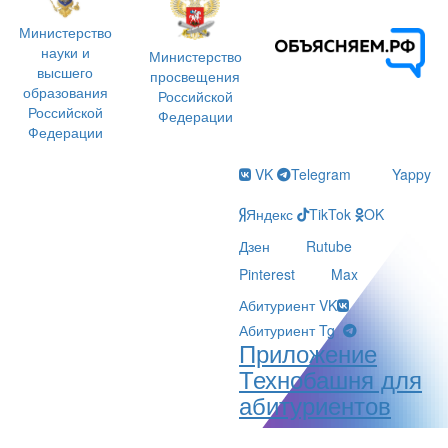
Министерство
науки и
Министерство
высшего
просвещения
образования
Российской
Российской
Федерации
Федерации
VK
Telegram
Yappy
Яндекс
TikTok
OK
Дзен
Rutube
Pinterest
Max
Абитуриент VK
Абитуриент Tg
Приложение
Технобашня для
абитуриентов