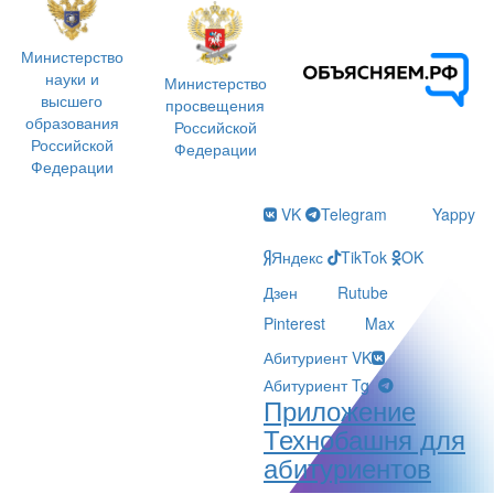
Министерство
науки и
Министерство
высшего
просвещения
образования
Российской
Российской
Федерации
Федерации
VK
Telegram
Yappy
Яндекс
TikTok
OK
Дзен
Rutube
Pinterest
Max
Абитуриент VK
Абитуриент Tg
Приложение
Технобашня для
абитуриентов