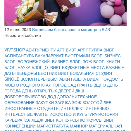
12 июля 2023
Встречаем бакалавров и магистров ВИВТ
Новости и события
VIVTSHOP
АБИТУРИЕНТУ
АРТ ВИВТ
АРТ ГРУППА ВИВТ
АСПИРАНТУРА
БАКАЛАВРИАТ
БИОГРАФИИ
БЛОГ_БИЗНЕС
БЛОГ_ВОРОНЕЖСКИЙ_БИЗНЕС
БЛОГ_ЗОЖ
БЛОГ_КНИГИ
БЛОГ_НАУКА
БЛОГ_О_ВИВТ
БЮДЖЕТНЫЕ МЕСТА
ВАЖНЫЕ
ДАТЫ
ВЕНДОРЫ
ВЕСТНИК ВИВТ
ВОКАЛЬНАЯ СТУДИЯ
SINGLE
ВОЛОНТЕРЫ
ВЫСТАВКИ
ГАЗЕТА ВИВАТ
ГОРДОСТЬ
МОЕГО РОДНОГО КРАЯ
ГОРОД САД
ГРАНТЫ
ДДПО
ДЕНЬ
ГОРОДА
ДЕНЬ ОТКРЫТЫХ ДВЕРЕЙ
ДКШ
ДОБРОВОЛЬЧЕСТВО
ДОД
ДОПОЛНИТЕЛЬНОЕ
ОБРАЗОВАНИЕ
ЗАКУПКИ
ЗАОЧКА
ЗОЖ
ЗОЛОТОЙ ЛЕВ
ИНОСТРАННЫЕ СТУДЕНТЫ
ИНТЕЛЛЕКТ
ИНТЕРВЬЮ
ИНТЕРЕСНЫЕ ФАКТЫ
ИСКУСТВО И КУЛЬТУРА
ИСТОРИЯ
КАРЬЕРА
КОЛЛЕДЖ ВИВТ
КОНКУРСЫ
КОНКУРСЫ ВИВТ
КОНФЕРЕНЦИИ
МАГИСТРАТУРА
МАЙНОР
МАТЕРИАЛЬНАЯ