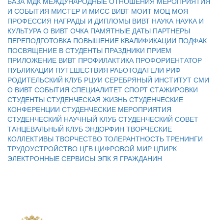
БАЗА
МДК
МЕЖДУНАРОДНЫЕ ОТНОШЕНИЯ
МЕРОПРИЯТИЯ
И СОБЫТИЯ
МИСТЕР И МИСС ВИВТ
МОИТ
МОЦ
МОЯ
ПРОФЕССИЯ
НАГРАДЫ И ДИПЛОМЫ ВИВТ
НАУКА
НАУКА И
КУЛЬТУРА
О ВИВТ
ОЧКА
ПАМЯТНЫЕ ДАТЫ
ПАРТНЕРЫ
ПЕРЕПОДГОТОВКА
ПОВЫШЕНИЕ КВАЛИФИКАЦИИ
ПОДФАК
ПОСВЯЩЕНИЕ В СТУДЕНТЫ
ПРАЗДНИКИ
ПРИЕМ
ПРИЛОЖЕНИЕ ВИВТ
ПРОФИЛАКТИКА
ПРОФОРИЕНТАТОР
ПУБЛИКАЦИИ
ПУТЕШЕСТВИЯ
РАБОТОДАТЕЛИ
РИФ
РОДИТЕЛЬСКИЙ КЛУБ
РЦУИ
СЕРЕБРЯНЫЙ ИНСТИТУТ
СМИ
О ВИВТ
СОБЫТИЯ
СПЕЦИАЛИТЕТ
СПОРТ
СТАЖИРОВКИ
СТУДЕНТЫ
СТУДЕНЧЕСКАЯ ЖИЗНЬ
СТУДЕНЧЕСКИЕ
КОНФЕРЕНЦИИ
СТУДЕНЧЕСКИЕ МЕРОПРИЯТИЯ
СТУДЕНЧЕСКИЙ НАУЧНЫЙ КЛУБ
СТУДЕНЧЕСКИЙ СОВЕТ
ТАНЦЕВАЛЬНЫЙ КЛУБ ЭНДОРФИН
ТВОРЧЕСКИЕ
КОЛЛЕКТИВЫ
ТВОРЧЕСТВО
ТОЛЕРАНТНОСТЬ
ТРЕНИНГИ
ТРУДОУСТРОЙСТВО
ЦГВ
ЦИФРОВОЙ МИР
ЦПИРК
ЭЛЕКТРОННЫЕ СЕРВИСЫ
ЭПК
Я ГРАЖДАНИН