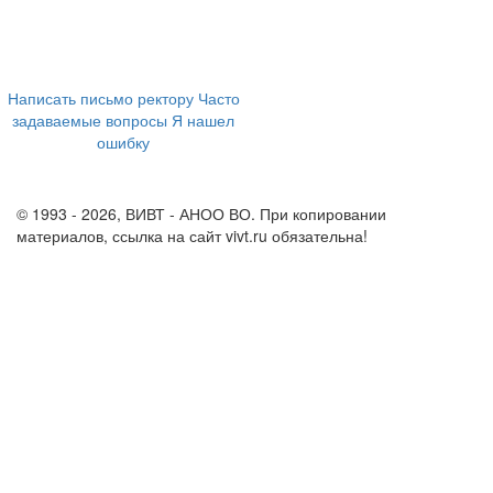
394043, г. Воронеж
ул. Ленина, 73а
+7 (473) 202-04-20
8 800 555-60-54
Написать письмо ректору
Часто
задаваемые вопросы
Я нашел
ошибку
info@vivt.ru
support@vivt.ru
© 1993 - 2026, ВИВТ - АНОО ВО. При копировании
материалов, ссылка на сайт vivt.ru обязательна!
Политика в
отношении обработки персональных данных в ВИВТ – АНОО
ВО