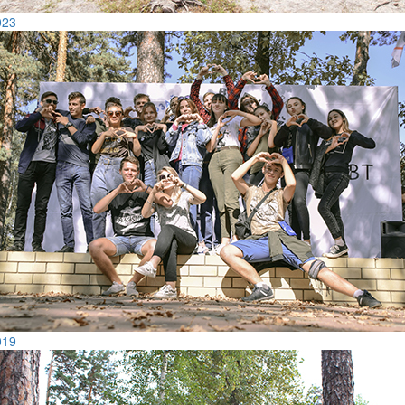
023
019