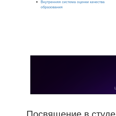
Внутренняя система оценки качества
образования
Посвящение в студ