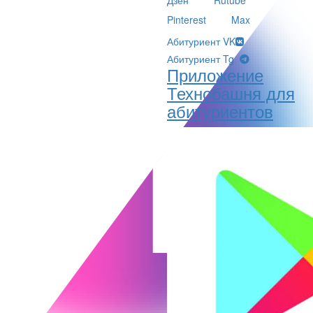
Pinterest
Max
Абитуриент VK
Абитуриент Tg
Приложение
Технобашня для
абитуриентов