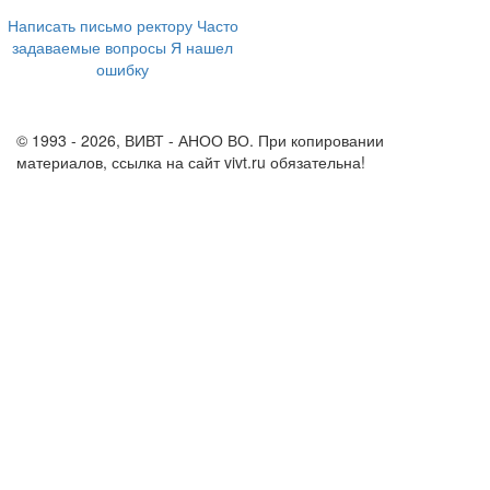
8 800 555-60-54
Написать письмо ректору
Часто
задаваемые вопросы
Я нашел
ошибку
info@vivt.ru
support@vivt.ru
© 1993 - 2026, ВИВТ - АНОО ВО. При копировании
материалов, ссылка на сайт vivt.ru обязательна!
Политика в
отношении обработки персональных данных в ВИВТ – АНОО
ВО