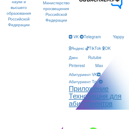
науки и
Министерство
высшего
просвещения
образования
Российской
Российской
Федерации
Федерации
VK
Telegram
Yappy
Яндекс
TikTok
OK
Дзен
Rutube
Pinterest
Max
Абитуриент VK
Абитуриент Tg
Приложение
Технобашня для
абитуриентов