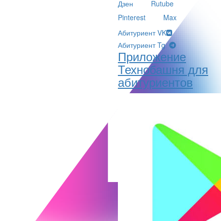
Дзен
Rutube
Pinterest
Max
Абитуриент VK
Абитуриент Tg
Приложение
Технобашня для
абитуриентов