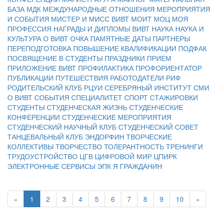
БАЗА
МДК
МЕЖДУНАРОДНЫЕ ОТНОШЕНИЯ
МЕРОПРИЯТИЯ
И СОБЫТИЯ
МИСТЕР И МИСС ВИВТ
МОИТ
МОЦ
МОЯ
ПРОФЕССИЯ
НАГРАДЫ И ДИПЛОМЫ ВИВТ
НАУКА
НАУКА И
КУЛЬТУРА
О ВИВТ
ОЧКА
ПАМЯТНЫЕ ДАТЫ
ПАРТНЕРЫ
ПЕРЕПОДГОТОВКА
ПОВЫШЕНИЕ КВАЛИФИКАЦИИ
ПОДФАК
ПОСВЯЩЕНИЕ В СТУДЕНТЫ
ПРАЗДНИКИ
ПРИЕМ
ПРИЛОЖЕНИЕ ВИВТ
ПРОФИЛАКТИКА
ПРОФОРИЕНТАТОР
ПУБЛИКАЦИИ
ПУТЕШЕСТВИЯ
РАБОТОДАТЕЛИ
РИФ
РОДИТЕЛЬСКИЙ КЛУБ
РЦУИ
СЕРЕБРЯНЫЙ ИНСТИТУТ
СМИ
О ВИВТ
СОБЫТИЯ
СПЕЦИАЛИТЕТ
СПОРТ
СТАЖИРОВКИ
СТУДЕНТЫ
СТУДЕНЧЕСКАЯ ЖИЗНЬ
СТУДЕНЧЕСКИЕ
КОНФЕРЕНЦИИ
СТУДЕНЧЕСКИЕ МЕРОПРИЯТИЯ
СТУДЕНЧЕСКИЙ НАУЧНЫЙ КЛУБ
СТУДЕНЧЕСКИЙ СОВЕТ
ТАНЦЕВАЛЬНЫЙ КЛУБ ЭНДОРФИН
ТВОРЧЕСКИЕ
КОЛЛЕКТИВЫ
ТВОРЧЕСТВО
ТОЛЕРАНТНОСТЬ
ТРЕНИНГИ
ТРУДОУСТРОЙСТВО
ЦГВ
ЦИФРОВОЙ МИР
ЦПИРК
ЭЛЕКТРОННЫЕ СЕРВИСЫ
ЭПК
Я ГРАЖДАНИН
«
1
2
3
4
5
6
7
8
9
10
»