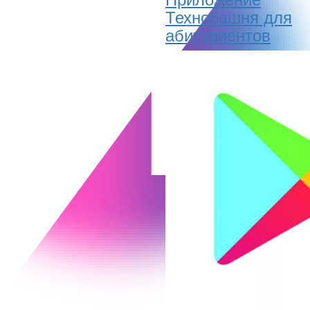
Технобашня для
абитуриентов