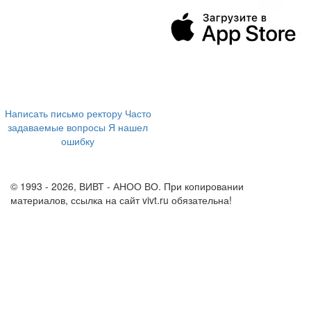
394043, г. Воронеж
ул. Ленина, 73а
+7 (473) 202-04-20
8 800 555-60-54
Написать письмо ректору
Часто
задаваемые вопросы
Я нашел
ошибку
info@vivt.ru
support@vivt.ru
© 1993 - 2026, ВИВТ - АНОО ВО. При копировании
материалов, ссылка на сайт vivt.ru обязательна!
Политика в
отношении обработки персональных данных в ВИВТ – АНОО
ВО