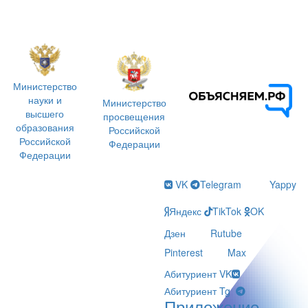
Министерство
науки и
Министерство
высшего
просвещения
образования
Российской
Российской
Федерации
Федерации
VK
Telegram
Yappy
Яндекс
TikTok
OK
Дзен
Rutube
Pinterest
Max
Абитуриент VK
Абитуриент Tg
Приложение