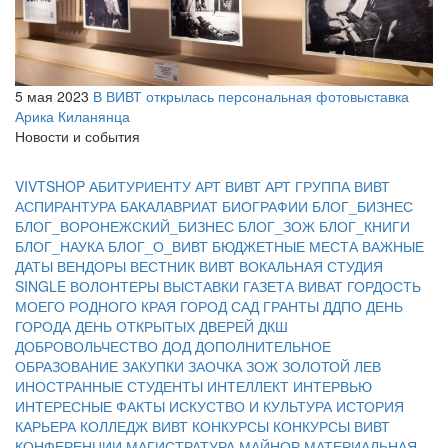
5 мая 2023
В ВИВТ открылась персональная фотовыставка
Арика Киланянца
Новости и события
VIVTSHOP
АБИТУРИЕНТУ
АРТ ВИВТ
АРТ ГРУППА ВИВТ
АСПИРАНТУРА
БАКАЛАВРИАТ
БИОГРАФИИ
БЛОГ_БИЗНЕС
БЛОГ_ВОРОНЕЖСКИЙ_БИЗНЕС
БЛОГ_ЗОЖ
БЛОГ_КНИГИ
БЛОГ_НАУКА
БЛОГ_О_ВИВТ
БЮДЖЕТНЫЕ МЕСТА
ВАЖНЫЕ
ДАТЫ
ВЕНДОРЫ
ВЕСТНИК ВИВТ
ВОКАЛЬНАЯ СТУДИЯ
SINGLE
ВОЛОНТЕРЫ
ВЫСТАВКИ
ГАЗЕТА ВИВАТ
ГОРДОСТЬ
МОЕГО РОДНОГО КРАЯ
ГОРОД САД
ГРАНТЫ
ДДПО
ДЕНЬ
ГОРОДА
ДЕНЬ ОТКРЫТЫХ ДВЕРЕЙ
ДКШ
ДОБРОВОЛЬЧЕСТВО
ДОД
ДОПОЛНИТЕЛЬНОЕ
ОБРАЗОВАНИЕ
ЗАКУПКИ
ЗАОЧКА
ЗОЖ
ЗОЛОТОЙ ЛЕВ
ИНОСТРАННЫЕ СТУДЕНТЫ
ИНТЕЛЛЕКТ
ИНТЕРВЬЮ
ИНТЕРЕСНЫЕ ФАКТЫ
ИСКУСТВО И КУЛЬТУРА
ИСТОРИЯ
КАРЬЕРА
КОЛЛЕДЖ ВИВТ
КОНКУРСЫ
КОНКУРСЫ ВИВТ
КОНФЕРЕНЦИИ
МАГИСТРАТУРА
МАЙНОР
МАТЕРИАЛЬНАЯ