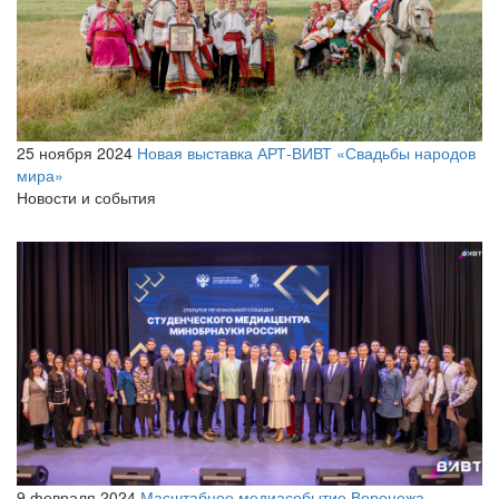
25 ноября 2024
Новая выставка АРТ-ВИВТ «Свадьбы народов
мира»
Новости и события
9 февраля 2024
Масштабное медиасобытие Воронежа