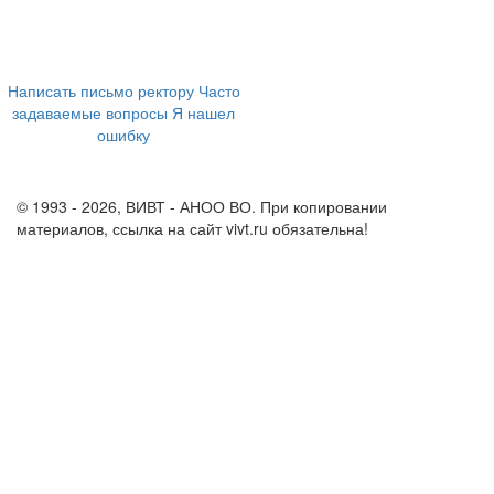
394043, г. Воронеж
ул. Ленина, 73а
+7 (473) 202-04-20
8 800 555-60-54
Написать письмо ректору
Часто
задаваемые вопросы
Я нашел
ошибку
info@vivt.ru
support@vivt.ru
© 1993 - 2026, ВИВТ - АНОО ВО. При копировании
материалов, ссылка на сайт vivt.ru обязательна!
Политика в
отношении обработки персональных данных в ВИВТ – АНОО
ВО