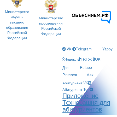
Министерство
науки и
Министерство
высшего
просвещения
образования
Российской
Российской
Федерации
Федерации
VK
Telegram
Yappy
Яндекс
TikTok
OK
Дзен
Rutube
Pinterest
Max
Абитуриент VK
Абитуриент Tg
Приложение
Технобашня для
абитуриентов