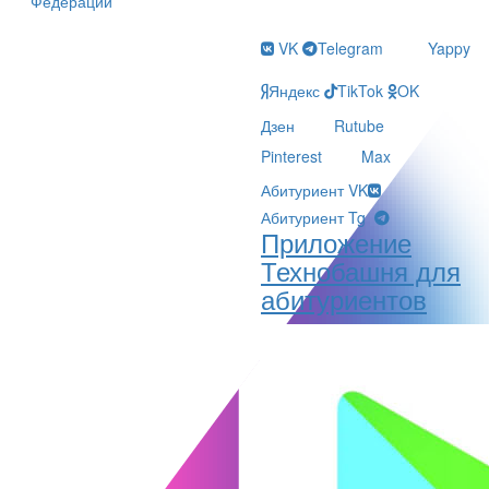
Федерации
VK
Telegram
Yappy
Яндекс
TikTok
OK
Дзен
Rutube
Pinterest
Max
Абитуриент VK
Абитуриент Tg
Приложение
Технобашня для
абитуриентов