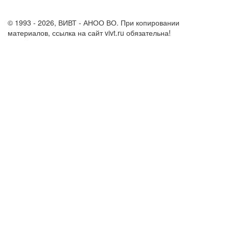
support@vivt.ru
© 1993 - 2026, ВИВТ - АНОО ВО. При копировании
материалов, ссылка на сайт vivt.ru обязательна!
Политика в
отношении обработки персональных данных в ВИВТ – АНОО
ВО