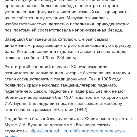
предоставлялась большая свобода: несмотря на строго
установленные фигуры и движения, каждый мог варьировать
их по собственному желанию. Мазурка отличалась
изобретательностью, лёгкостью исполнения, причудливостью
поз, поэтому ей соответствовала непринуждённая беседа.
Завершал бал танец-игра котильон. Он был самым
динамичным, разрушающим строго организованную структуру
бала. Котильон соединял отдельные элементы всех танцев,
включал в себя от 125 до 224 фигур.
Этот строгий сценарий в начале ХХ века изменило
возникновение новых танцев, которые быстро вошли в моду и
стали сосуществовать с традиционными. Так, в 1905 году
появилось сразу несколько танцев-шлягеров: падекатр,
падепатинер, шакон, падеспань и падеграс. Без них не мог
обойтись и воронежский бал 1907 года, гостем которого стал
И.А. Бунин. Впоследствии писатель воссоздал атмосферу
этого вечера в рассказе «Натали» (1942).
Подробнее о бальной культуре начала ХХ века можно узнать в
Музее И.А. Бунина на программе «Бал воронежских
студентов»:
https://voronezhliter.ru/afisha-programm-muzeya-
bunina