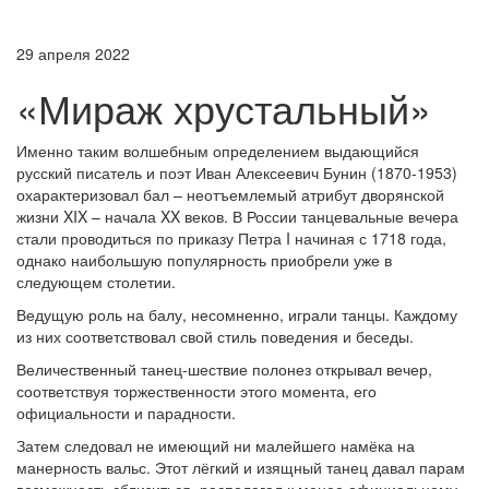
29 апреля 2022
«Мираж хрустальный»
Именно таким волшебным определением выдающийся
русский писатель и поэт Иван Алексеевич Бунин (1870-1953)
охарактеризовал бал – неотъемлемый атрибут дворянской
жизни XIX – начала XX веков. В России танцевальные вечера
стали проводиться по приказу Петра I начиная с 1718 года,
однако наибольшую популярность приобрели уже в
следующем столетии.
Ведущую роль на балу, несомненно, играли танцы. Каждому
из них соответствовал свой стиль поведения и беседы.
Величественный танец-шествие полонез открывал вечер,
соответствуя торжественности этого момента, его
официальности и парадности.
Затем следовал не имеющий ни малейшего намёка на
манерность вальс. Этот лёгкий и изящный танец давал парам
возможность сблизиться, располагал к менее официальному