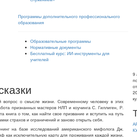
Программы дополнительного профессионального
образования
Образовательные программы
Нормативные документы
Бесплатный курс: ИИ‑инструменты для
учителей
9 
п
сказки
о
2
к
й вопрос о смысле жизни. Современному человеку в этих
бота признанных мастеров НЛП и коучинга С. Гиллиген, Р.
а книга о том, как найти свое призвание и вступить на путь
мки страхов и ограничений и заново открыть себя.
А
енинг на базе исследований американского мифолога Дж.
К
ф как исключительную карту для проживания каждой жизни,