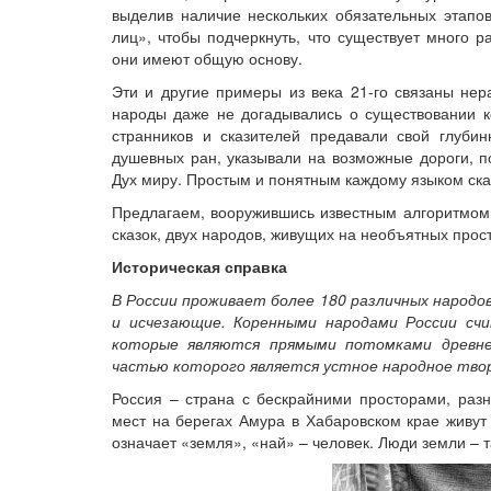
выделив наличие нескольких обязательных этапов
лиц», чтобы подчеркнуть, что существует много р
они имеют общую основу.
Эти и другие примеры из века 21-го связаны не
народы даже не догадывались о существовании ко
странников и сказителей предавали свой глубин
душевных ран, указывали на возможные дороги, п
Дух миру. Простым и понятным каждому языком ска
Предлагаем, вооружившись известным алгоритмом,
сказок, двух народов, живущих на необъятных прос
Историческая справка
В России проживает более 180 различных народов
и исчезающие. Коренными народами России сч
которые являются прямыми потомками древней
частью которого является устное народное твор
Россия – страна с бескрайними просторами, раз
мест на берегах Амура в Хабаровском крае живу
означает «земля», «най» – человек. Люди земли – т