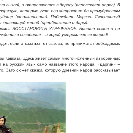
 вызов), и отправляется в дорогу (пересекает порог). В
говорящую, которые учат его хитростям да премудростям
чудище (столкновение). Побеждает Мэргэн. Счастливый
 красавицей женой (преображение и дары).
облемы: ВОССТАНОВИТЬ УТРАЧЕННОЕ. Брошен вызов и на
дения и созидания – и герой устремляется вперед!
будет, если отказаться от вызова, не принимать необходимых
ры Кавказа. Здесь живет самый многочисленный из коренных
и на русский язык само название этого народа. «Даргин» –
го. Зато сюжет сказки, которую древний народ рассказывает