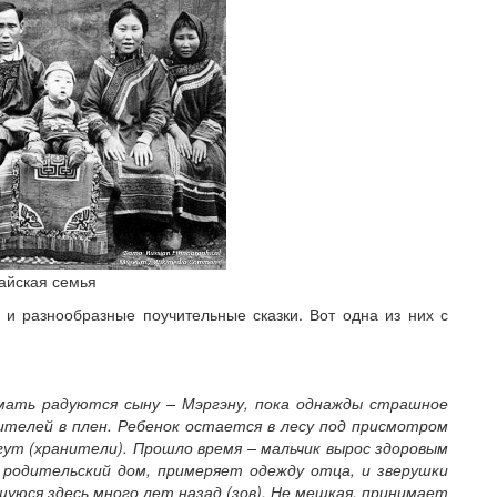
айская семья
 и разнообразные поучительные сказки. Вот одна из них с
мать радуются сыну – Мэргэну, пока однажды страшное
ителей в плен. Ребенок остается в лесу под присмотром
гут (хранители). Прошло время – мальчик вырос здоровым
 родительский дом, примеряет одежду отца, и зверушки
уюся здесь много лет назад (зов). Не мешкая, принимает