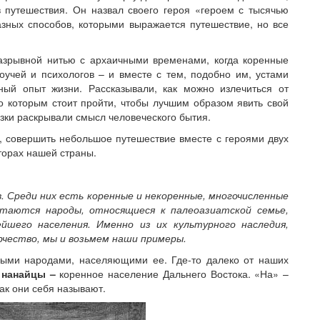
 путешествия. Он назвал своего героя «героем с тысячью
азных способов, которыми выражается путешествие, но все
разрывной нитью с архаичными временами, когда коренные
учей и психологов – и вместе с тем, подобно им, устами
ный опыт жизни. Рассказывали, как можно излечиться от
о которым стоит пройти, чтобы лучшим образом явить свой
зки раскрывали смысл человеческого бытия.
 совершить небольшое путешествие вместе с героями двух
торах нашей страны.
. Среди них есть коренные и некоренные, многочисленные
итаются народы, относящиеся к палеоазиатской семье,
шего населения. Именно из их культурного наследия,
чество, мы и возьмем наши примеры.
ными народами, населяющими ее. Где-то далеко от наших
т
нанайцы –
коренное население Дальнего Востока. «На» –
ак они себя называют.