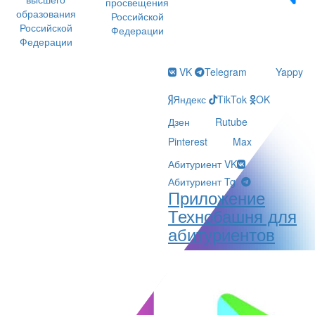
просвещения
образования
Российской
Российской
Федерации
Федерации
VK
Telegram
Yappy
Яндекс
TikTok
OK
Дзен
Rutube
Pinterest
Max
Абитуриент VK
Абитуриент Tg
Приложение
Технобашня для
абитуриентов