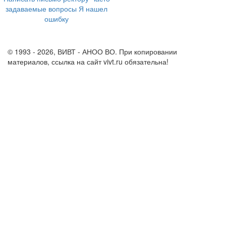
задаваемые вопросы
Я нашел
ошибку
info@vivt.ru
support@vivt.ru
© 1993 - 2026, ВИВТ - АНОО ВО. При копировании
материалов, ссылка на сайт vivt.ru обязательна!
Политика в
отношении обработки персональных данных в ВИВТ – АНОО
ВО