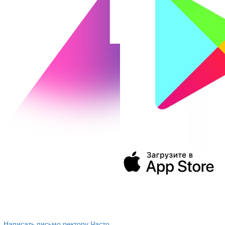
394043, г. Воронеж
ул. Ленина, 73а
+7 (473) 202-04-20
8 800 555-60-54
Написать письмо ректору
Часто