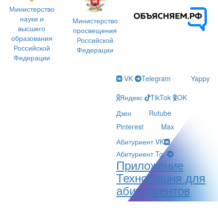
Министерство
науки и
Министерство
высшего
просвещения
образования
Российской
Российской
Федерации
Федерации
VK
Telegram
Yappy
Яндекс
TikTok
OK
Дзен
Rutube
Pinterest
Max
Абитуриент VK
Абитуриент Tg
Приложение
Технобашня для
абитуриентов