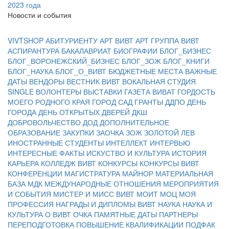
2023 года
Новости и события
VIVTSHOP
АБИТУРИЕНТУ
АРТ ВИВТ
АРТ ГРУППА ВИВТ
АСПИРАНТУРА
БАКАЛАВРИАТ
БИОГРАФИИ
БЛОГ_БИЗНЕС
БЛОГ_ВОРОНЕЖСКИЙ_БИЗНЕС
БЛОГ_ЗОЖ
БЛОГ_КНИГИ
БЛОГ_НАУКА
БЛОГ_О_ВИВТ
БЮДЖЕТНЫЕ МЕСТА
ВАЖНЫЕ
ДАТЫ
ВЕНДОРЫ
ВЕСТНИК ВИВТ
ВОКАЛЬНАЯ СТУДИЯ
SINGLE
ВОЛОНТЕРЫ
ВЫСТАВКИ
ГАЗЕТА ВИВАТ
ГОРДОСТЬ
МОЕГО РОДНОГО КРАЯ
ГОРОД САД
ГРАНТЫ
ДДПО
ДЕНЬ
ГОРОДА
ДЕНЬ ОТКРЫТЫХ ДВЕРЕЙ
ДКШ
ДОБРОВОЛЬЧЕСТВО
ДОД
ДОПОЛНИТЕЛЬНОЕ
ОБРАЗОВАНИЕ
ЗАКУПКИ
ЗАОЧКА
ЗОЖ
ЗОЛОТОЙ ЛЕВ
ИНОСТРАННЫЕ СТУДЕНТЫ
ИНТЕЛЛЕКТ
ИНТЕРВЬЮ
ИНТЕРЕСНЫЕ ФАКТЫ
ИСКУСТВО И КУЛЬТУРА
ИСТОРИЯ
КАРЬЕРА
КОЛЛЕДЖ ВИВТ
КОНКУРСЫ
КОНКУРСЫ ВИВТ
КОНФЕРЕНЦИИ
МАГИСТРАТУРА
МАЙНОР
МАТЕРИАЛЬНАЯ
БАЗА
МДК
МЕЖДУНАРОДНЫЕ ОТНОШЕНИЯ
МЕРОПРИЯТИЯ
И СОБЫТИЯ
МИСТЕР И МИСС ВИВТ
МОИТ
МОЦ
МОЯ
ПРОФЕССИЯ
НАГРАДЫ И ДИПЛОМЫ ВИВТ
НАУКА
НАУКА И
КУЛЬТУРА
О ВИВТ
ОЧКА
ПАМЯТНЫЕ ДАТЫ
ПАРТНЕРЫ
ПЕРЕПОДГОТОВКА
ПОВЫШЕНИЕ КВАЛИФИКАЦИИ
ПОДФАК