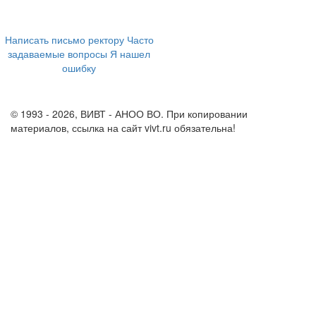
+7 (473) 202-04-20
8 800 555-60-54
Написать письмо ректору
Часто
задаваемые вопросы
Я нашел
ошибку
info@vivt.ru
support@vivt.ru
© 1993 - 2026, ВИВТ - АНОО ВО. При копировании
материалов, ссылка на сайт vivt.ru обязательна!
Политика в
отношении обработки персональных данных в ВИВТ – АНОО
ВО