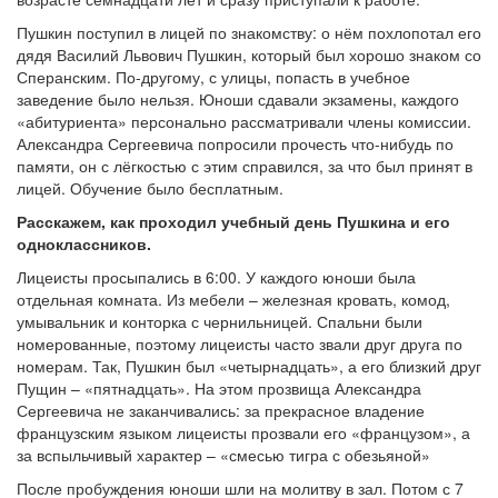
Пушкин поступил в лицей по знакомству: о нём похлопотал его
дядя Василий Львович Пушкин, который был хорошо знаком со
Сперанским. По-другому, с улицы, попасть в учебное
заведение было нельзя. Юноши сдавали экзамены, каждого
«абитуриента» персонально рассматривали члены комиссии.
Александра Сергеевича попросили прочесть что-нибудь по
памяти, он с лёгкостью с этим справился, за что был принят в
лицей. Обучение было бесплатным.
Расскажем, как проходил учебный день Пушкина и его
одноклассников.
Лицеисты просыпались в 6:00. У каждого юноши была
отдельная комната. Из мебели – железная кровать, комод,
умывальник и конторка с чернильницей. Спальни были
номерованные, поэтому лицеисты часто звали друг друга по
номерам. Так, Пушкин был «четырнадцать», а его близкий друг
Пущин – «пятнадцать». На этом прозвища Александра
Сергеевича не заканчивались: за прекрасное владение
французским языком лицеисты прозвали его «французом», а
за вспыльчивый характер – «смесью тигра с обезьяной»
После пробуждения юноши шли на молитву в зал. Потом с 7