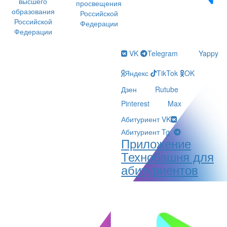
высшего
просвещения
образования
Российской
Российской
Федерации
Федерации
VK
Telegram
Yappy
Яндекс
TikTok
OK
Дзен
Rutube
Pinterest
Max
Абитуриент VK
Абитуриент Tg
Приложение
Технобашня для
абитуриентов