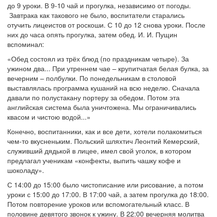
до 9 уроки. В 9-10 чай и прогулка, независимо от погоды.
Завтрака как такового не было, воспитатели старались
отучить лицеистов от роскоши. С 10 до 12 снова уроки. После
них до часа опять прогулка, затем обед. И. И. Пущин
вспоминал:
«Обед состоял из трёх блюд (по праздникам четыре). За
ужином два... При утреннем чае – крупитчатая белая булка, за
вечерним – полбулки. По понедельникам в столовой
выставлялась программа кушаний на всю неделю. Сначала
давали по полустакану портеру за обедом. Потом эта
английская система была уничтожена. Мы ограничивались
квасом и чистою водой...»
Конечно, воспитанники, как и все дети, хотели полакомиться
чем-то вкусненьким. Польский шляхтич Леонтий Кемерский,
служивший дядькой в лицее, имел свой уголок, в котором
предлагал ученикам «конфекты, выпить чашку кофе и
шоколаду».
С 14:00 до 15:00 было чистописание или рисование, а потом
уроки с 15:00 до 17:00. В 17:00 чай, а затем прогулка до 18:00.
Потом повторение уроков или вспомогательный класс. В
половине девятого звонок к ужину. В 22:00 вечерняя молитва