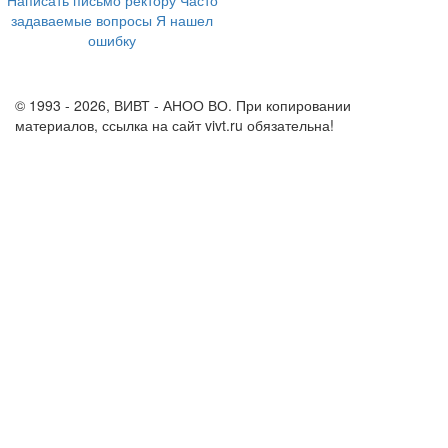
Написать письмо ректору
Часто
задаваемые вопросы
Я нашел
ошибку
info@vivt.ru
support@vivt.ru
© 1993 - 2026, ВИВТ - АНОО ВО. При копировании
материалов, ссылка на сайт vivt.ru обязательна!
Политика в
отношении обработки персональных данных в ВИВТ – АНОО
ВО