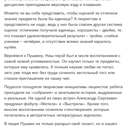
дисциплин преподавали верховую езду и плавание.
Можете ли вы себе представить, чтобы оценкой за отличное
знание предмета была бы единица? А лицеистам и
представлять не надо, ведь у них была совсем другая система
оценок: отличники получали единицы, хорошисты – двойки, те,
кто показал удовлетворительный результат – тройки, слабые
ученики – четвёрки, а отсутствие всяких знаний каралось
нулём.
Вернёмся к Пушкину. Наш герой был в числе воспитанников с
самой низкой успеваемостью. Он изучал только те предметы,
которые ему нравились. К точным наукам любви не питал,
зато уже тогда мог без труда сочинить застольный тост или
стишок-приглашение на чашку чая.
Педагоги поощряли творческие инициативы лицеистов: ребята
приходили на «собрания» и зачитывали истории, выдуманные
и реальные. На одной из таких встреч Александр Сергеевич
придумал фабулу «Метели» и «Выстрела». Кроме того,
многие воспитанники сочиняли стихотворения, которые
печатались в авторитетных литературных журналах.
В лицее Пушкин не только раскрыл свой талант, но и нашёл