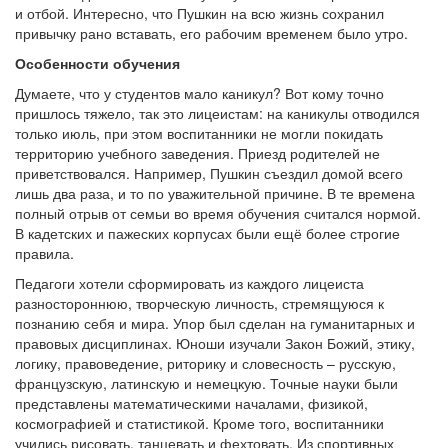
и отбой. Интересно, что Пушкин на всю жизнь сохранил
привычку рано вставать, его рабочим временем было утро.
Особенности обучения
Думаете, что у студентов мало каникул? Вот кому точно
пришлось тяжело, так это лицеистам: на каникулы отводился
только июль, при этом воспитанники не могли покидать
территорию учебного заведения. Приезд родителей не
приветствовался. Например, Пушкин съездил домой всего
лишь два раза, и то по уважительной причине. В те времена
полный отрыв от семьи во время обучения считался нормой.
В кадетских и пажеских корпусах были ещё более строгие
правила.
Педагоги хотели сформировать из каждого лицеиста
разностороннюю, творческую личность, стремящуюся к
познанию себя и мира. Упор был сделан на гуманитарных и
правовых дисциплинах. Юноши изучали Закон Божий, этику,
логику, правоведение, риторику и словесность – русскую,
французскую, латинскую и немецкую. Точные науки были
представлены математическими началами, физикой,
космографией и статистикой. Кроме того, воспитанники
учились рисовать, танцевать и фехтовать. Из спортивных