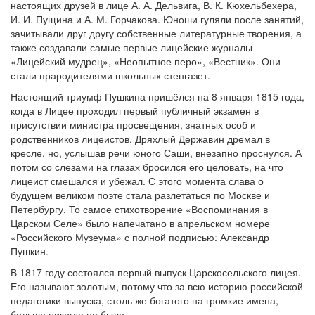
настоящих друзей в лице А. А. Дельвига, В. К. Кюхельбехера,
И. И. Пущина и А. М. Горчакова. Юноши гуляли после занятий,
зачитывали друг другу собственные литературные творения, а
также создавали самые первые лицейские журналы
«Лицейский мудрец», «Неопытное перо», «Вестник». Они
стали прародителями школьных стенгазет.
Настоящий триумф Пушкина пришёлся на 8 января 1815 года,
когда в Лицее проходил первый публичный экзамен в
присутствии министра просвещения, знатных особ и
родственников лицеистов. Дряхлый Державин дремал в
кресле, но, услышав речи юного Саши, внезапно проснулся. А
потом со слезами на глазах бросился его целовать, на что
лицеист смешался и убежал. С этого момента слава о
будущем великом поэте стала разлетаться по Москве и
Петербургу. То самое стихотворение «Воспоминания в
Царском Селе» было напечатано в апрельском номере
«Российского Музеума» с полной подписью: Александр
Пушкин.
В 1817 году состоялся первый выпуск Царскосельского лицея.
Его называют золотым, потому что за всю историю российской
педагогики выпуска, столь же богатого на громкие имена,
больше никогда не было.